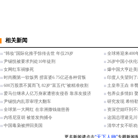
相关新闻
“韩妆”国际化推手惊传去世 年仅29岁
全球将迎来40
尹锡悦被要求判处10年徒刑
26岁中国小伙
女网红车祸惨死
爆中国大亨赴美国
时尚圈第一软饭男 捞富婆6.75亿还各种背叛
印度人失望到了
600万股票不翼而飞 82岁“富五代”被精准收割
土皇帝王垚 丰
爱马仕继承人亿万身家遭密友侵吞 靠亲友接济
包养众多情妇 娶
尹锡悦内乱罪审理大翻车
研究发现 希特
全球第一大网红 在非洲撒钱做慈善
资深空姐吓到不
内塔尼亚胡 被签发拘捕令
这国总理避见川
中国毒枭被押回美国
清华才女不听劝
“天下人物”