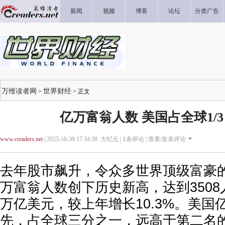
新闻
视频
博客
论坛
分类广告
万维读者网
世界财经
>
> 正文
亿万富翁人数 美国占全球1/3
www.creaders.net
| 2025-10-30 17:34:38 大纪元 |
1
条评论 |
查看/发表评论
去年股市飙升，令众多世界顶级富豪
万富翁人数创下历史新高，达到3508人
万亿美元，较上年增长10.3%。美国
先，占全球三分之一，远高于第二名