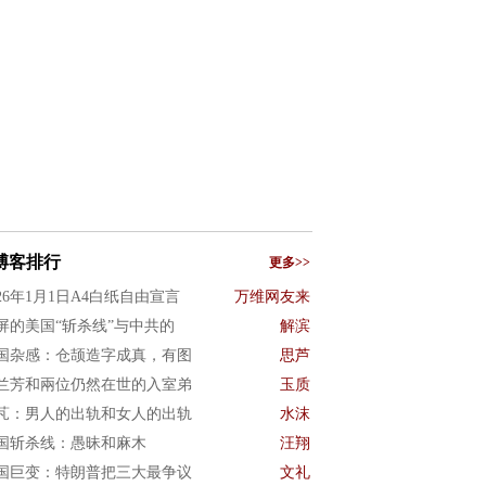
博客排行
更多>>
026年1月1日A4白纸自由宣言
万维网友来
屏的美国“斩杀线”与中共的
解滨
国杂感：仓颉造字成真，有图
思芦
兰芳和兩位仍然在世的入室弟
玉质
芃：男人的出轨和女人的出轨
水沫
国斩杀线：愚昧和麻木
汪翔
国巨变：特朗普把三大最争议
文礼