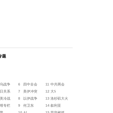
专题
6
11
乌战争
四中全会
中共两会
7
12
日关系
美伊冲突
大S
8
13
美冷战
以伊战争
洛杉矶大火
9
14
维专栏
何卫东
叙利亚
10
15
普
AI
苗华被抓