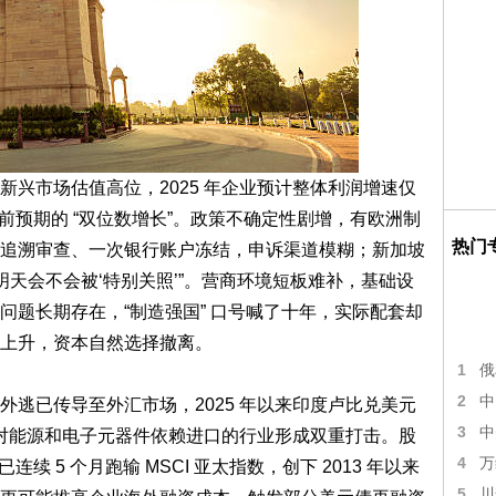
兴市场估值高位，2025 年企业预计整体利润增速仅
于此前预期的 “双位数增长”。政策不确定性剧增，有欧洲制
热门
追溯审查、一次银行账户冻结，申诉渠道模糊；新加坡
明天会不会被‘特别关照’”。营商环境短板难补，基础设
问题长期存在，“制造强国” 口号喊了十年，实际配套却
上升，资本自然选择撤离。
1
俄
2
中
逃已传导至外汇市场，2025 年以来印度卢比兑美元
3
中
，对能源和电子元器件依赖进口的行业形成双重打击。股
4
万
已连续 5 个月跑输 MSCI 亚太指数，创下 2013 年以来
5
川