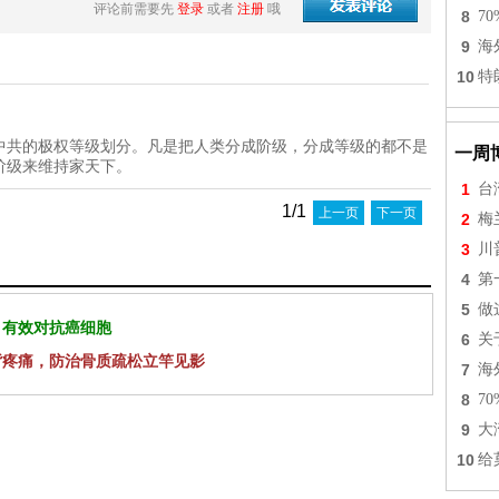
评论前需要先
登录
或者
注册
哦
8
7
9
海
10
特
中共的极权等级划分。凡是把人类分成阶级，分成等级的都不是
一周
阶级来维持家天下。
1
台
1/1
上一页
下一页
2
梅
3
川
4
第
5
做
 有效对抗癌细胞
6
关
背疼痛，防治骨质疏松立竿见影
7
海
8
7
9
大
10
给