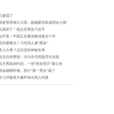
兰参战了
明是世界领土大国，她偏要伪装成弹丸小国
玩真的了！他点名警告习近平
劫不复！中国正在重演晚清最后十年
议内幕曝光！习等四人遭“围攻”
多人出事？北京流传神秘名单
北京拉响警报：2026头号风险浮出水面
京大秀肌肉时刻，一张“致命照片”被公布
国金融圈炸锅，投行“第一美女”栽了
京七环隧道大爆炸传出惊人内幕