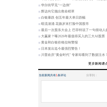
华尔街罕见“一边倒”
辉达向它抛出救命稻草
白银暴跌 创五年最大单日跌幅
暗流汹涌 花旗岁末打脸中国股市
最后一次股东大会上 巴菲特说了一句很动人
大赢家？曝2026年最值得买入的三大AI股票
黄金和白银价格拉响警报
日本发出迄今最强烈警告！
川普欢庆“黄金时代” 专家却看到了数据注水
当前新闻共有
1
条评论
分享到：