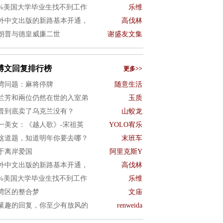
0%美国大学毕业生找不到工作
乐维
外中文出版的新路基本开通，
高伐林
朗普与德皇威廉二世
谢盛友文集
博文回复排行榜
更多>>
湾问题：麻将停牌
随意生活
兰芳和兩位仍然在世的入室弟
玉质
普到底卖了乌克兰没有？
山蛟龙
一美女：《越人歌》-宋祖英
YOLO宥乐
这道题，知道明年你要去哪？
末班车
于离岸爱国
阿里克斯Y
外中文出版的新路基本开通，
高伐林
0%美国大学毕业生找不到工作
乐维
湾区的整合梦
文庙
菓趣的回复，你至少有放风的
renweida