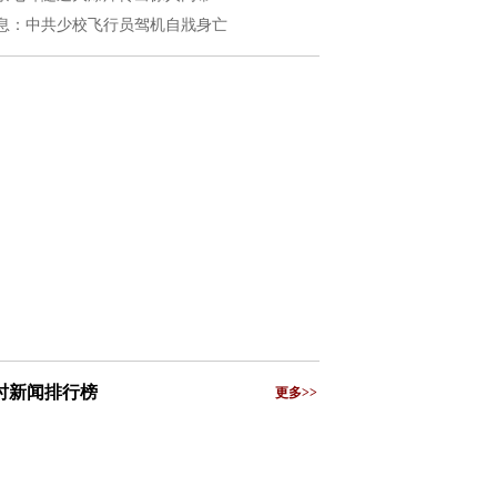
息：中共少校飞行员驾机自戕身亡
小时新闻排行榜
更多>>