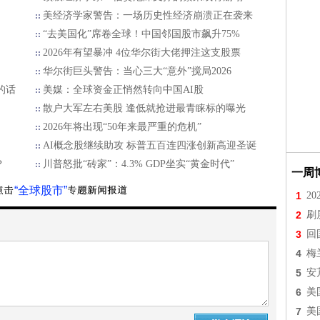
美经济学家警告：一场历史性经济崩溃正在袭来
“去美国化”席卷全球！中国邻国股市飙升75%
2026年有望暴冲 4位华尔街大佬押注这支股票
华尔街巨头警告：当心三大“意外”搅局2026
的话
美媒：全球资金正悄然转向中国AI股
散户大军左右美股 逢低就抢进最青睐标的曝光
2026年将出现“50年来最严重的危机”
AI概念股继续助攻 标普五百连四涨创新高迎圣诞
？
川普怒批“砖家”：4.3% GDP坐实“黄金时代”
一周
“全球股市”
1
2
2
刷
3
回
4
梅
5
安
6
美
7
美