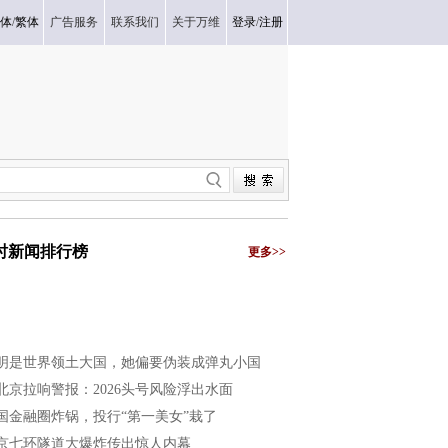
体
/
繁体
广告服务
联系我们
关于万维
登录
/
注册
小时新闻排行榜
更多>>
明是世界领土大国，她偏要伪装成弹丸小国
北京拉响警报：2026头号风险浮出水面
国金融圈炸锅，投行“第一美女”栽了
京七环隧道大爆炸传出惊人内幕