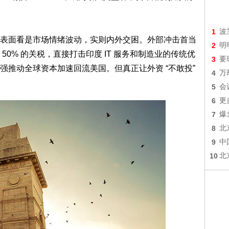
1
波
表面看是市场情绪波动，实则内外交困。外部冲击首当
2
明
0% 的关税，直接打击印度 IT 服务和制造业的传统优
3
要
强推动全球资本加速回流美国。但真正让外资 “不敢投”
4
万
5
会
6
更
7
爆
8
北
9
中
10
北