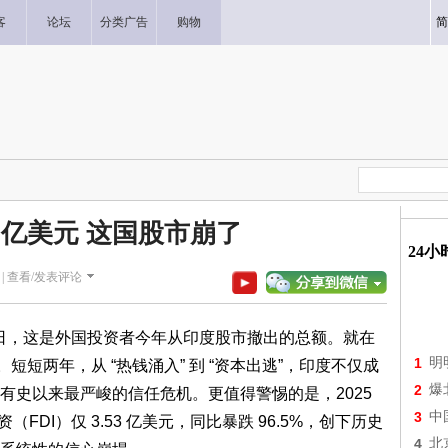
客
论坛
分类广告
购物
简
0亿美元 这国股市崩了
24
|
查看/发表评论
 月 27 日，这是外国投资者今年从印度股市撤出的总额。就在
1
明
元。短短两年，从 “热钱涌入” 到 “资本出逃”，印度不仅成
2
爆
有史以来最严峻的信任危机。更值得警惕的是，2025
3
中
资（FDI）仅 3.53 亿美元，同比暴跌 96.5%，创下历史
4
北