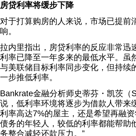
房贷利率将缓步下降
对于打算购房的人来说，市场已提前
响。
拉内里指出，房贷利率的反应非常迅
利率已降至一年多来的最低水平。虽
与美联储目标利率同步变化，但持续
一步推低利率。
Bankrate金融分析师史蒂芬・凯茨（Ste
说，低利率环境将逐步为借款人带来缓
利率高达7%的屋主，还是希望再融
债务的年轻人，较低的利率都能帮助
务整合减轻还款压力。”