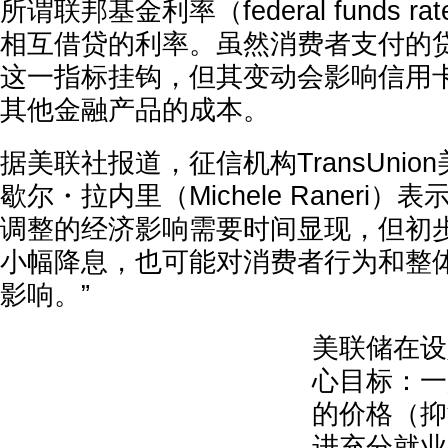
所谓联邦基金利率（federal funds 
相互借贷的利率。虽然消费者支付的
这一指标挂钩，但其变动会影响信用
其他金融产品的成本。
据美联社报道，征信机构TransUni
歇尔・拉内里（Michele Raneri）
调整的经济影响需要时间显现，但初
小幅降息，也可能对消费者行为和整
影响。”
美联储在设
心目标：一
的价格（抑
进充分就业