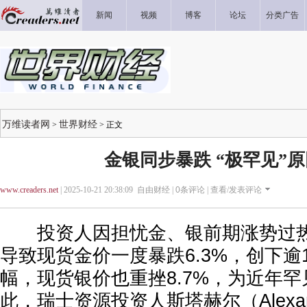
新闻
视频
博客
论坛
分类广告
万维读者网
世界财经
>
> 正文
金银同步暴跌 “极罕见”
www.creaders.net
| 2025-10-21 20:38:09 自由财经 |
0
条评论 |
查看/发表评论
投资人因担忧金、银前期涨势过热
导致现货金价一度暴跌6.3%，创下逾
幅，现货银价也重挫8.7%，为近年
此，瑞士资源投资人斯塔赫尔（Alexande