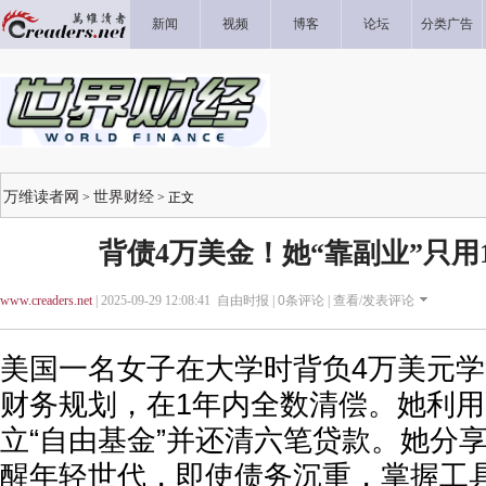
新闻
视频
博客
论坛
分类广告
万维读者网
世界财经
>
> 正文
背债4万美金！她“靠副业”只用
www.creaders.net
| 2025-09-29 12:08:41 自由时报 |
0
条评论 |
查看/发表评论
美国一名女子在大学时背负4万美元学
财务规划，在1年内全数清偿。她利
立“自由基金”并还清六笔贷款。她分
醒年轻世代，即使债务沉重，掌握工