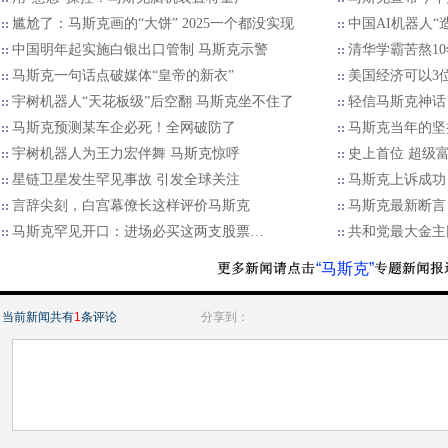
尴尬了：马斯克画的“大饼” 2025一个都没实现
中国AI机器人“
中国明年起实施白银出口管制 马斯克示警
清华学霸苦熬10年
马斯克一句话点破媒体“皇帝的新衣”
美国经济可以3
宇树机器人“天花板级”后空翻 马斯克坐不住了
轻信马斯克神话
马斯克预测某车企必死！全网破防了
马斯克当年的坚
宇树机器人为王力宏伴舞 马斯克惊呼
史上首位 超级富
星链卫星发生罕见事故 引发全球关注
马斯克上诉成功
言辞尖刻，白宫幕僚长这样评价马斯克
马斯克最新断言
马斯克罕见开口：进场必买这两支股票…
共和党最大金主
“马斯克”
当前新闻共有
1
条评论
分享到：