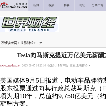
新闻
视频
博客
论坛
分类广告
万维读者网
世界财经
>
> 正文
Tesla向马斯克提近万亿美元薪酬方案
www.creaders.net
| 2025-09-05 14:20:10 香港01 |
1
条评论 |
查看/发表评论
美国媒体9月5日报道，电动车品牌特斯
股东投票通过向其行政总裁马斯克（Elo
项为期10年，总值约9,750亿美元（约
薪酬方案。