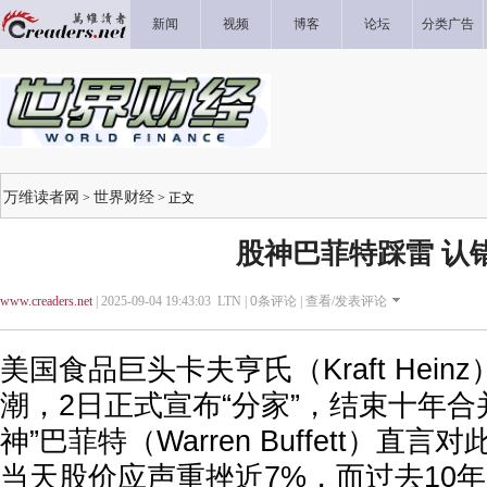
新闻
视频
博客
论坛
分类广告
万维读者网
世界财经
>
> 正文
股神巴菲特踩雷 认
www.creaders.net
| 2025-09-04 19:43:03 LTN |
0
条评论 |
查看/发表评论
美国食品巨头卡夫亨氏（Kraft Hei
潮，2日正式宣布“分家”，结束十年合
神”巴菲特（Warren Buffett）直
当天股价应声重挫近7%，而过去10