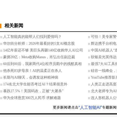
相关新闻
人工智能真的能帮人们找到爱情吗？
可怕！美专家警
华尔街分析师：2026年最看好的5支AI概念股
辉达携手台积电 
14亿年薪还不够 美巨头再砸140亿收购华人AI公司
中国AI机器人“
豪掷20亿：Meta收购Manus，肖弘出任副总裁
软银卖光英伟达持
60后到00后，我家两代4位程序员戳中的残酷真相
最强7大AI工具
他杀死83岁母亲！AI的温柔正在杀人
硅谷一线峰会，
长期与AI聊天，会诱发这种精神病
YouTube推荐影
174名北大学生能否考过AI？结果很意外
人类正走进高度
暴跌27.5%！美国码农，正被“大屠杀”
北大老师专为A
华为全球悬赏300万人民币 求解难题
连人形机器人公
“人工智能AI”