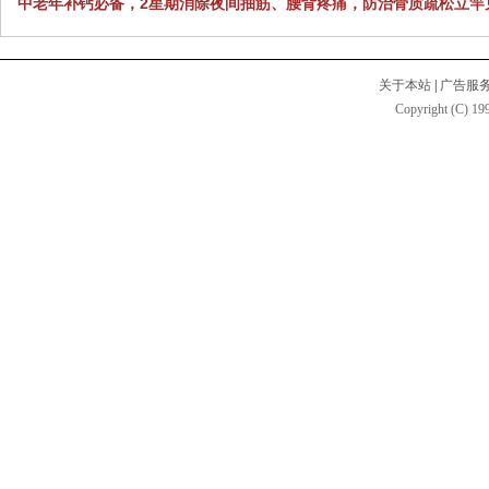
中老年补钙必备，2星期消除夜间抽筋、腰背疼痛，防治骨质疏松立竿
关于本站
|
广告服
Copyright (C) 199