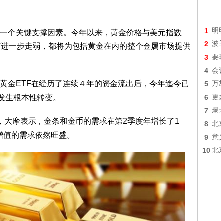
1
明
个关键支撑因素。今年以来，黄金价格与美元指数
2
波
何进一步走弱，都将为包括黄金在内的整个金属市场提供
3
要
4
会
金ETF在经历了连续４年的资金流出后，今年迄今已
5
万
已发生根本性转变。
6
更
7
爆
大摩表示，金条和金币的需求在第2季度年增长了1
8
北
增值的需求依然旺盛。
9
意
10
北