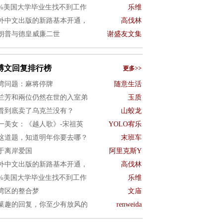
0%美国大学毕业生找不到工作
乐维
外中文出版的新路基本开通，
高伐林
朗普与德皇威廉二世
谢盛友文集
博文回复排行榜
更多>>
湾问题：麻将停牌
随意生活
兰芳和兩位仍然在世的入室弟
玉质
普到底卖了乌克兰没有？
山蛟龙
一美女：《越人歌》-宋祖英
YOLO宥乐
这道题，知道明年你要去哪？
末班车
于离岸爱国
阿里克斯Y
外中文出版的新路基本开通，
高伐林
0%美国大学毕业生找不到工作
乐维
湾区的整合梦
文庙
菓趣的回复，你至少有放风的
renweida