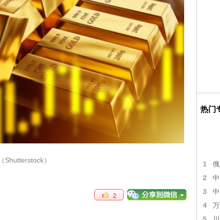
热门
（Shutterstock）
1
俄
2
中
3
中
2
4
万
5
川