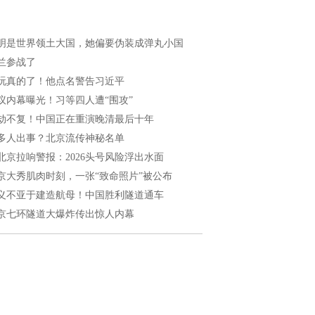
明是世界领土大国，她偏要伪装成弹丸小国
兰参战了
玩真的了！他点名警告习近平
议内幕曝光！习等四人遭“围攻”
劫不复！中国正在重演晚清最后十年
多人出事？北京流传神秘名单
北京拉响警报：2026头号风险浮出水面
京大秀肌肉时刻，一张“致命照片”被公布
义不亚于建造航母！中国胜利隧道通车
京七环隧道大爆炸传出惊人内幕