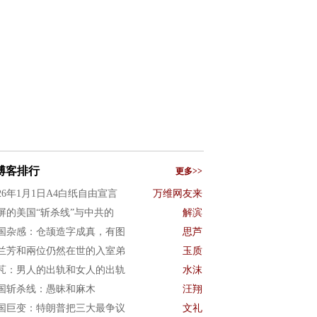
博客排行
更多>>
026年1月1日A4白纸自由宣言
万维网友来
屏的美国“斩杀线”与中共的
解滨
国杂感：仓颉造字成真，有图
思芦
兰芳和兩位仍然在世的入室弟
玉质
芃：男人的出轨和女人的出轨
水沫
国斩杀线：愚昧和麻木
汪翔
国巨变：特朗普把三大最争议
文礼