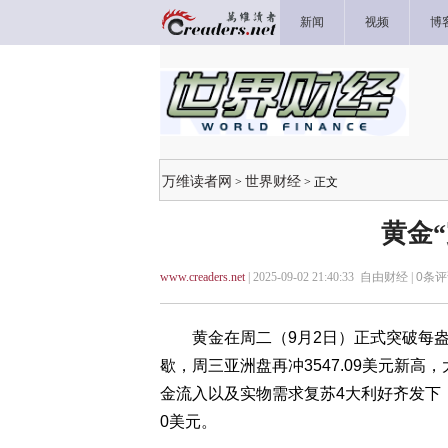
新闻
视频
博
万维读者网
世界财经
>
> 正文
黄金
www.creaders.net
| 2025-09-02 21:40:33 自由财经 |
0
条评
黄金在周二（9月2日）正式突破每盎司3
歇，周三亚洲盘再冲3547.09美元新
金流入以及实物需求复苏4大利好齐发下，
0美元。