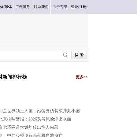
体
/
繁体
广告服务
联系我们
关于万维
登录
/
注册
小时新闻排行榜
更多>>
明是世界领土大国，她偏要伪装成弹丸小国
北京拉响警报：2026头号风险浮出水面
京七环隧道大爆炸传出惊人内幕
息：中共少校飞行员驾机自戕身亡