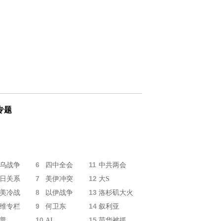
专题
6
11
乌战争
四中全会
中共两会
7
12
日关系
美伊冲突
大S
8
13
美冷战
以伊战争
洛杉矶大火
9
14
维专栏
何卫东
叙利亚
10
15
普
AI
苗华被抓