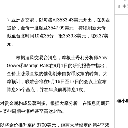
5
中
）亚洲盘交易，以每盎司3533.43美元开出，在买盘
追价，金价一度触及3547.09美元，持续刷新天价，
截至台北时间10点35分，报3539.8美元，涨6.37美
元。
根据追风交易台消息，摩根士丹利分析师Amy
Gower和Martijn Rats在9月1日的研究报告中指出，
金价上涨最直接的催化剂来自货币政策的转向。大
摩预计，联准会将在9月16日至17日的会议上宣布
降息25个基点，并在年底前再降息1次。
48
贵金属构成显著利多。根据大摩分析，在降息周期开
在某些周期中涨幅甚至高达14%。
金价推升至约3700美元，距离大摩设定的第4季38