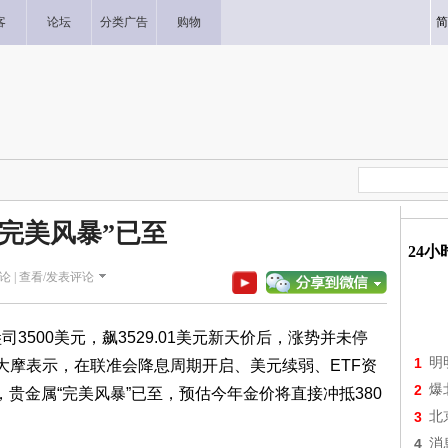
客
论坛
分类广告
购物
简
“完美风暴”已至
24
论 |
查看/发表评论
500美元，飙3529.01美元新天价后，涨势并未停
1
明
高，大摩表示，在联准会降息周期开启、美元续弱、ETF资
2
爆
贵金属“完美风暴”已至，预估今年金价将直接冲抵380
3
北
4
消