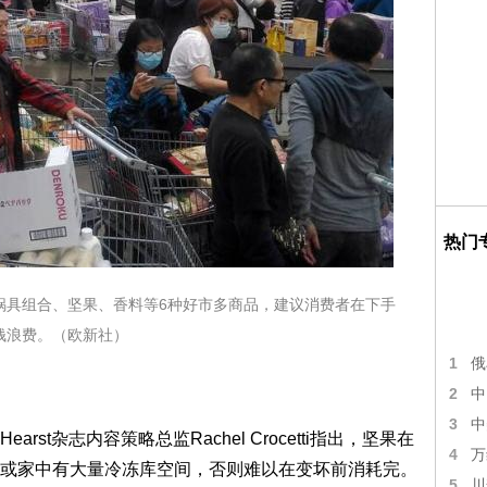
热门
锅具组合、坚果、香料等6种好市多商品，建议消费者在下手
钱浪费。（欧新社）
1
俄
2
中
3
中
st杂志内容策略总监Rachel Crocetti指出，坚果在
4
万
或家中有大量冷冻库空间，否则难以在变坏前消耗完。
5
川