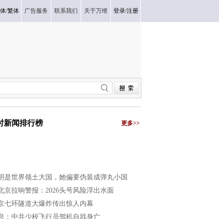
体
/
繁体
广告服务
联系我们
关于万维
登录
/
注册
小时新闻排行榜
更多>>
明是世界领土大国，她偏要伪装成弹丸小国
北京拉响警报：2026头号风险浮出水面
京七环隧道大爆炸传出惊人内幕
息：中共少校飞行员驾机自戕身亡