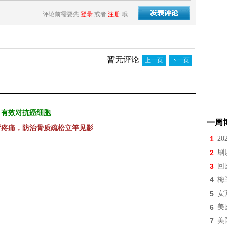
评论前需要先
登录
或者
注册
哦
暂无评论
上一页
下一页
 有效对抗癌细胞
一周
背疼痛，防治骨质疏松立竿见影
1
2
2
刷
3
回
4
梅
5
安
6
美
7
美