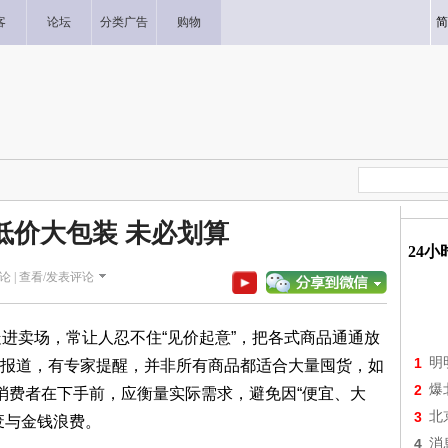
客
论坛
分类广告
购物
简
低价大包装 未必划算
24
论 |
查看/发表评论
，走进卖场，常让人忍不住“见价起意”，把各式商品通通放
1
明
L报道，有专家提醒，并非所有商品都适合大量囤货，如
2
爆
消费者在下手前，应衡量实际需求，避免因“便宜、大
3
北
废与金钱浪费。
4
消