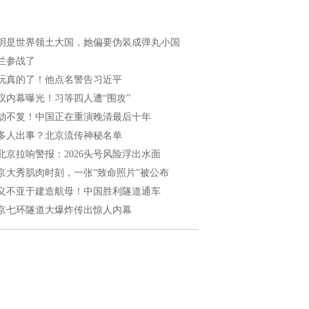
明是世界领土大国，她偏要伪装成弹丸小国
兰参战了
玩真的了！他点名警告习近平
议内幕曝光！习等四人遭“围攻”
劫不复！中国正在重演晚清最后十年
多人出事？北京流传神秘名单
北京拉响警报：2026头号风险浮出水面
京大秀肌肉时刻，一张“致命照片”被公布
义不亚于建造航母！中国胜利隧道通车
京七环隧道大爆炸传出惊人内幕