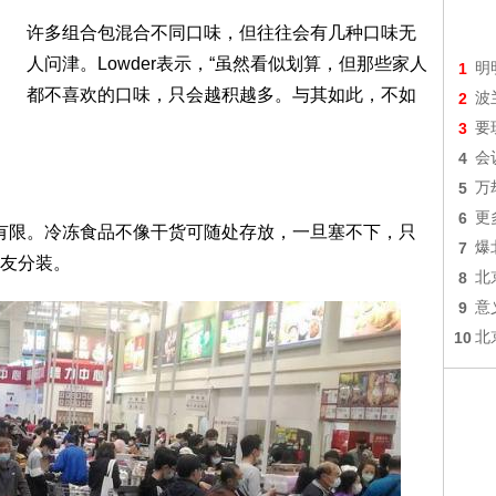
许多组合包混合不同口味，但往往会有几种口味无
人问津。Lowder表示，“虽然看似划算，但那些家人
1
明
都不喜欢的口味，只会越积越多。与其如此，不如
2
波
3
要
4
会
5
万
6
更
间有限。冷冻食品不像干货可随处存放，一旦塞不下，只
7
爆
友分装。
8
北
9
意
10
北