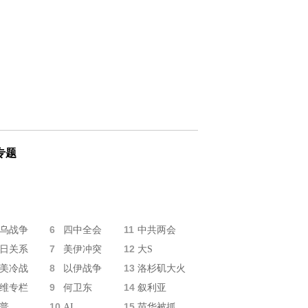
专题
6
11
乌战争
四中全会
中共两会
7
12
日关系
美伊冲突
大S
8
13
美冷战
以伊战争
洛杉矶大火
9
14
维专栏
何卫东
叙利亚
10
15
普
AI
苗华被抓