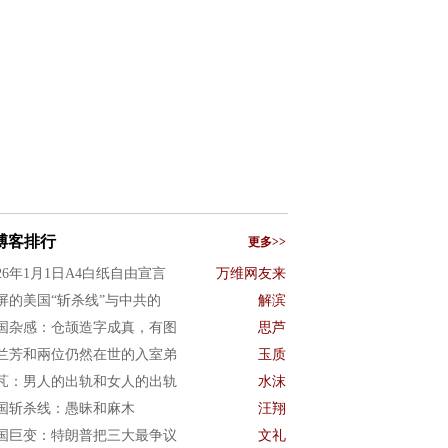
博客排行
更多>>
026年1月1日A4白纸自由宣言
万维网友来
屏的美国“斩杀线”与中共的
解滨
国杂感：仓颉造字成真，有图
思芦
兰芳和兩位仍然在世的入室弟
玉质
芃：男人的出轨和女人的出轨
水沫
国斩杀线：愚昧和麻木
汪翔
国巨变：特朗普把三大最争议
文礼