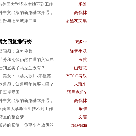
0%美国大学毕业生找不到工作
乐维
外中文出版的新路基本开通，
高伐林
朗普与德皇威廉二世
谢盛友文集
博文回复排行榜
更多>>
湾问题：麻将停牌
随意生活
兰芳和兩位仍然在世的入室弟
玉质
普到底卖了乌克兰没有？
山蛟龙
一美女：《越人歌》-宋祖英
YOLO宥乐
这道题，知道明年你要去哪？
末班车
于离岸爱国
阿里克斯Y
外中文出版的新路基本开通，
高伐林
0%美国大学毕业生找不到工作
乐维
湾区的整合梦
文庙
菓趣的回复，你至少有放风的
renweida