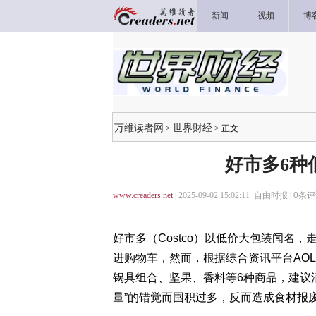
新闻
视频
博
万维读者网
世界财经
>
> 正文
好市多6种
www.creaders.net
| 2025-09-02 15:02:11 自由时报 |
0
条评
好市多（Costco）以低价大包装闻名
进购物车，然而，根据综合资讯平台AO
锅具组合、坚果、香料等6种商品，建议
量”的错觉而囤积过多，反而造成食材报