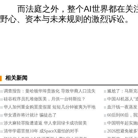
而法庭之外，整个AI世界都在关
野心、资本与未来规则的激烈诉讼。
相关新闻
调查报告：曼哈顿华埠贵族化 导致华裔人口流失
尴尬了：马斯克画
硅谷程序员扎堆做医美，月供一台特斯拉？
中国AI机器人“
华人加州重金购置度假屋 短短几分钟被夷为平地
血汗钱一夜蒸发
华女遇诈将计就计 骗徒怂了
60后到00后
涉大麻轻罪险遭遣返 华人拿回绿卡成功留美
中国明年起实施
清华学霸苦熬10年 成SpaceX最怕的对手
2026想避免被多