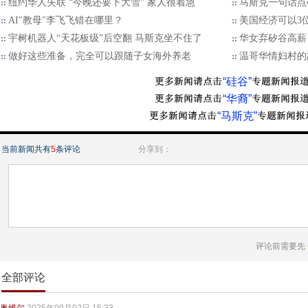
纽约华人失联 “今晚还要下大雪” 家人很着急
马斯克一句话点
AI"教母"李飞飞错在哪里？
美国经济可以3
宇树机器人“天花板级”后空翻 马斯克坐不住了
华女弃矽谷高薪
做好这些准备，完全可以跟随子女海外养老
温哥华情妇村的
“硅谷”
“华裔”
“马斯克”
当前新闻共有
5
条评论
分享到：
评论前需要先
全部评论