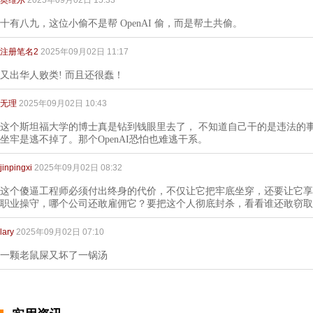
奥维尔
2025年09月02日 15:33
十有八九，这位小偷不是帮 OpenAI 偷，而是帮土共偷。
注册笔名2
2025年09月02日 11:17
又出华人败类! 而且还很蠢！
无理
2025年09月02日 10:43
这个斯坦福大学的博士真是钻到钱眼里去了， 不知道自己干的是违法的
坐牢是逃不掉了。那个OpenAI恐怕也难逃干系。
jinpingxi
2025年09月02日 08:32
这个傻逼工程师必须付出终身的代价，不仅让它把牢底坐穿，还要让它享
职业操守，哪个公司还敢雇佣它？要把这个人彻底封杀，看看谁还敢窃取
lary
2025年09月02日 07:10
一颗老鼠屎又坏了一锅汤