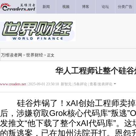
新闻
视频
博客
论坛
分类广告
万维读者网
世界财经
>
> 正文
华人工程师让整个硅谷
www.creaders.net
| 2025-09-01 23:50:18 新智元 |
5
条评论 |
查看/发表评论
硅谷炸锅了！xAI创始工程师卖掉7
后，涉嫌窃取Grok核心代码库“叛逃”O
发推文“他下载了整个xAI代码库”。
的叛逃案，已在加州法院开打。恩怨升级