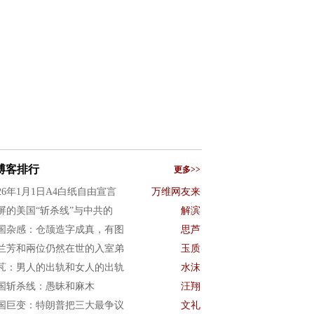
博客排行
更多>>
026年1月1日A4白纸自由宣言
万维网友来
屏的美国“斩杀线”与中共的
解滨
国杂感：仓颉造字成真，有图
思芦
兰芳和兩位仍然在世的入室弟
玉质
芃：男人的出轨和女人的出轨
水沫
国斩杀线：愚昧和麻木
汪翔
国巨变：特朗普把三大最争议
文礼