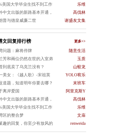
0%美国大学毕业生找不到工作
乐维
外中文出版的新路基本开通，
高伐林
朗普与德皇威廉二世
谢盛友文集
博文回复排行榜
更多>>
湾问题：麻将停牌
随意生活
兰芳和兩位仍然在世的入室弟
玉质
普到底卖了乌克兰没有？
山蛟龙
一美女：《越人歌》-宋祖英
YOLO宥乐
这道题，知道明年你要去哪？
末班车
于离岸爱国
阿里克斯Y
外中文出版的新路基本开通，
高伐林
0%美国大学毕业生找不到工作
乐维
湾区的整合梦
文庙
菓趣的回复，你至少有放风的
renweida