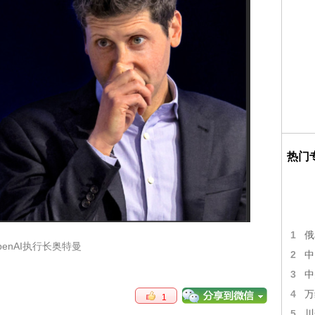
热门
1
俄
penAI执行长奥特曼
2
中
3
中
4
万
1
5
川