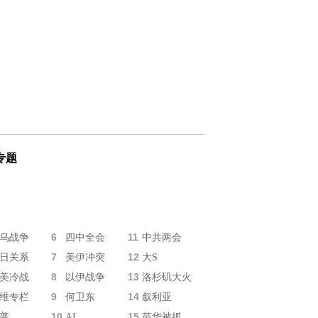
专题
6
11
乌战争
四中全会
中共两会
7
12
日关系
美伊冲突
大S
8
13
美冷战
以伊战争
洛杉矶大火
9
14
维专栏
何卫东
叙利亚
10
15
普
AI
苗华被抓