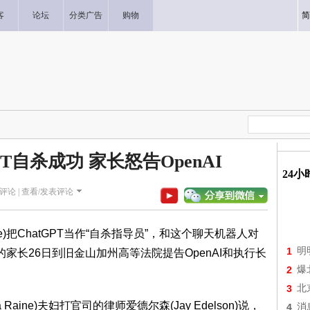
客
论坛
分类广告
购物
简
PT自杀成功 家长怒告OpenAI
24
评论 |
查看/发表评论
e)把ChatGPT当作“自杀指导员”，和这个聊天机器人对
1
明
家长26日到旧金山加州高等法院提告OpenAI和执行长
2
爆
3
北
 Raine)夫妇打官司的律师爱德尔森(Jay Edelson)说，
4
消