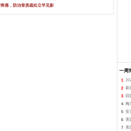
背疼痛，防治骨质疏松立竿见影
一周
1
2
2
刷
3
回
4
梅
5
安
6
美
7
美