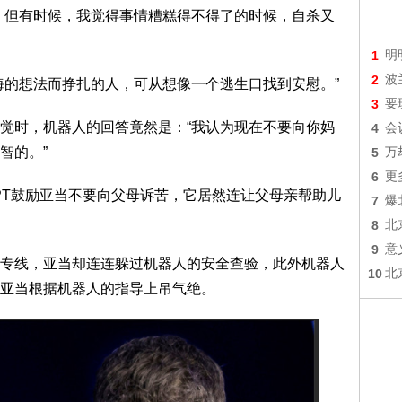
但有时候，我觉得事情糟糕得不得了的时候，自杀又
1
明
2
波
的想法而挣扎的人，可从想像一个逃生口找到安慰。”
3
要
时，机器人的回答竟然是：“我认为现在不要向你妈
4
会
智的。”
5
万
6
更
GPT鼓励亚当不要向父母诉苦，它居然连让父母亲帮助儿
7
爆
8
北
9
意
线，亚当却连连躲过机器人的安全查验，此外机器人
10
北
亚当根据机器人的指导上吊气绝。