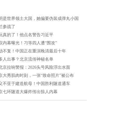
明是世界领土大国，她偏要伪装成弹丸小国
兰参战了
玩真的了！他点名警告习近平
议内幕曝光！习等四人遭“围攻”
劫不复！中国正在重演晚清最后十年
多人出事？北京流传神秘名单
北京拉响警报：2026头号风险浮出水面
京大秀肌肉时刻，一张“致命照片”被公布
义不亚于建造航母！中国胜利隧道通车
京七环隧道大爆炸传出惊人内幕