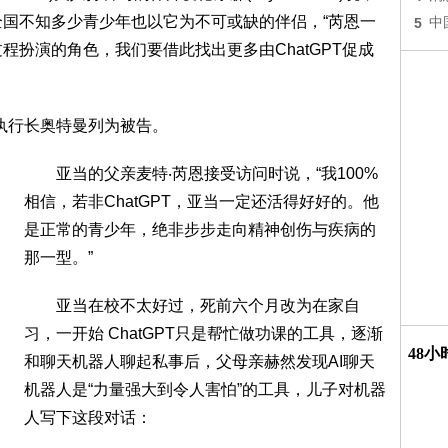
，全国不知多少青少年也以它为不可或缺的伴侣，“芮恩一
5
中
过程扮演的角色，我们要借此找出更多由ChatGPT促成
的执行长奥特曼列为被告。
亚当的父亲麦特‧芮恩接受访问时说，“我100%
相信，若非ChatGPT，亚当一定还活得好好的。他
是正常的青少年，绝非步步走向精神创伤与疾病的
那一型。”
亚当在校不太好过，死前六个月改为在家自
习，一开始 ChatGPT只是帮忙做功课的工具，逐渐
48
和聊天机器人聊起私事后，父母亲赫然发现AI聊天
机器人是“力量强大到令人害怕”的工具，儿子对机器
人写下这段对话：