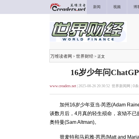
新闻
视频
博
万维读者网
世界财经
>
> 正文
16岁少年问ChatG
www.creaders.net
| 2025-08-26 20:30:52 世界新闻网 |
0
条
加州16岁少年亚当‧芮恩(Adam Rain
谈数月后，4月真的轻生殒命，哀恸不已的
奥特曼(Sam Altman)。
替麦特和马莉雅‧芮恩(Matt and Maria