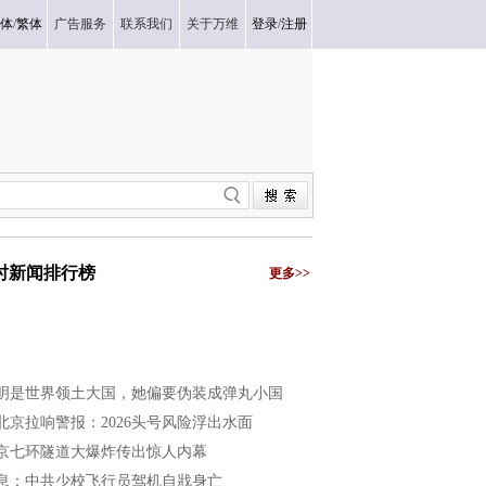
体
/
繁体
广告服务
联系我们
关于万维
登录
/
注册
小时新闻排行榜
更多>>
明是世界领土大国，她偏要伪装成弹丸小国
北京拉响警报：2026头号风险浮出水面
京七环隧道大爆炸传出惊人内幕
息：中共少校飞行员驾机自戕身亡