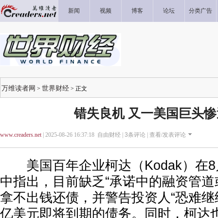
新闻
视频
博客
论坛
分类广告
万维读者网
世界财经
>
> 正文
错失良机 又一美国巨头
www.creaders.net
| 2025-08-26 16:37:18 自由财经 |
3
条评论 |
查看/发表评论
美国百年企业柯达（Kodak）在8
中指出，目前缺乏“承诺中的融资管道
拿不出钱还债，并警告投资人“恐难继
亿美元即将到期的债务。同时，柯达