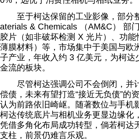
0%，远优于消费性相机与相纸业务。
至于柯达保留的工业影像，部分整合进 
aterials & Chemicals （AM&
胶片（如非破坏检测 X 光片）、功
薄膜材料）等，市场集中于美国与欧
子产业，年收入约 3 亿美元，为柯
金流的板块。
尽管柯达强调公司不会倒闭，并计
偿债，未来有望打造“接近无负债”的
认为前路依旧崎岖。随著数位与手机
柯达传统底片与相机业务更显边缘化
凭借多角化布局成功转型，倘若柯达
支柱，前景仍难言乐观。