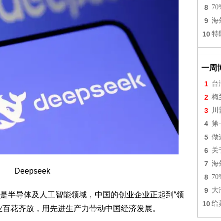
8
7
9
海
10
特
一周
1
台
2
梅
3
川
4
第
5
做
6
关
7
海
Deepseek
8
7
9
大
半导体及人工智能领域，中国的创业企业正起到“领
10
给
业百花齐放，用先进生产力带动中国经济发展。