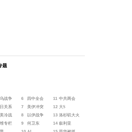
专题
6
11
乌战争
四中全会
中共两会
7
12
日关系
美伊冲突
大S
8
13
美冷战
以伊战争
洛杉矶大火
9
14
维专栏
何卫东
叙利亚
10
15
普
AI
苗华被抓