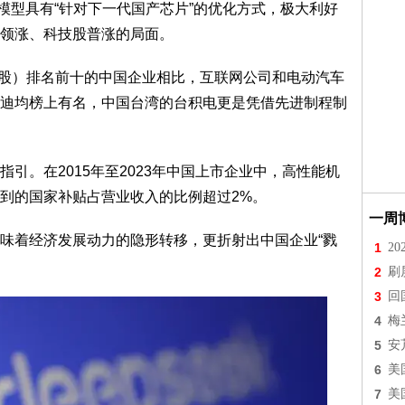
模型具有“针对下一代国产芯片”的优化方式，极大利好
领涨、科技股普涨的局面。
股）排名前十的中国企业相比，互联网公司和电动汽车
迪均榜上有名，中国台湾的台积电更是凭借先进制程制
。在2015年至2023年中国上市企业中，高性能机
到的国家补贴占营业收入的比例超过2%。
一周
着经济发展动力的隐形转移，更折射出中国企业“戮
1
2
2
刷
3
回
4
梅
5
安
6
美
7
美