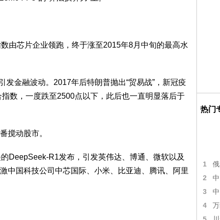
由芯片企业领跑，终于涨至2015年8月中旬的最高水
发金融波动。2017年后特朗普抛出“贸易战”，新冠疫
合指数，一度跌至2500点以下，此后也一直明显落后于
热门
番搅动股市。
的DeepSeek-R1发布，引发英伟达、博通、微软以及
1
俄
激中国科技公司中芯国际、小米、比亚迪、腾讯、阿里
2
中
3
中
4
万
5
川