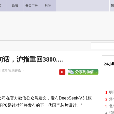
客
论坛
分类广告
购物
简
句话，沪指重回3800....
24
|
查看/发表评论
1
明
司在官方微信公众号发文，发布DeepSeek-V3.1模
2
爆
 FP8是针对即将发布的下一代国产芯片设计。”
3
北
4
消