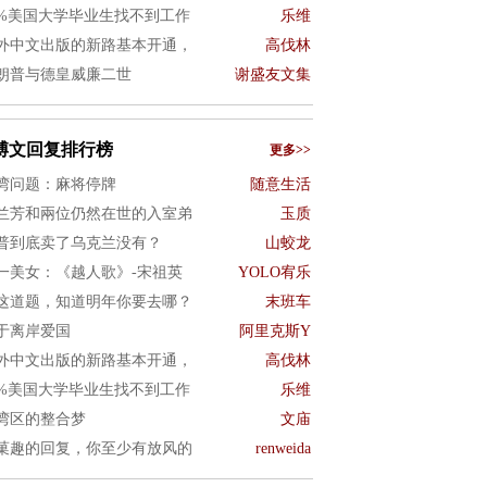
0%美国大学毕业生找不到工作
乐维
外中文出版的新路基本开通，
高伐林
朗普与德皇威廉二世
谢盛友文集
博文回复排行榜
更多>>
湾问题：麻将停牌
随意生活
兰芳和兩位仍然在世的入室弟
玉质
普到底卖了乌克兰没有？
山蛟龙
一美女：《越人歌》-宋祖英
YOLO宥乐
这道题，知道明年你要去哪？
末班车
于离岸爱国
阿里克斯Y
外中文出版的新路基本开通，
高伐林
0%美国大学毕业生找不到工作
乐维
湾区的整合梦
文庙
菓趣的回复，你至少有放风的
renweida