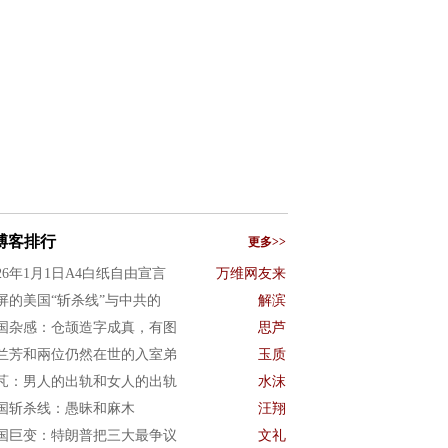
博客排行
更多>>
026年1月1日A4白纸自由宣言
万维网友来
屏的美国“斩杀线”与中共的
解滨
国杂感：仓颉造字成真，有图
思芦
兰芳和兩位仍然在世的入室弟
玉质
芃：男人的出轨和女人的出轨
水沫
国斩杀线：愚昧和麻木
汪翔
国巨变：特朗普把三大最争议
文礼