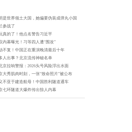
明是世界领土大国，她偏要伪装成弹丸小国
兰参战了
玩真的了！他点名警告习近平
议内幕曝光！习等四人遭“围攻”
劫不复！中国正在重演晚清最后十年
多人出事？北京流传神秘名单
北京拉响警报：2026头号风险浮出水面
京大秀肌肉时刻，一张“致命照片”被公布
义不亚于建造航母！中国胜利隧道通车
京七环隧道大爆炸传出惊人内幕