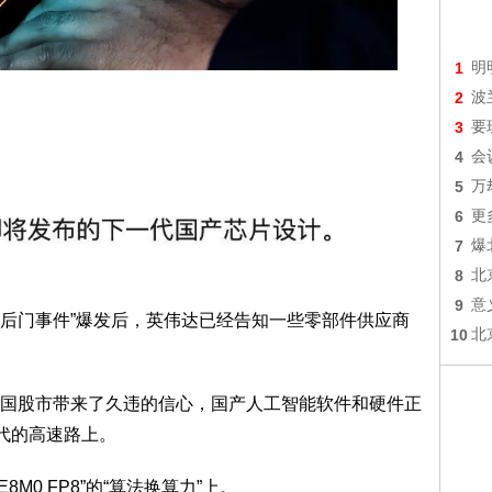
1
明
2
波
3
要
4
会
5
万
6
更
7
爆
8
北
9
意
后门事件”爆发后，英伟达已经告知一些零部件供应商
10
北
国
股市
带来了久违的信心，国产人工智能软件和硬件正
代的高速路上。
M0 FP8”的“算法换算力”上。