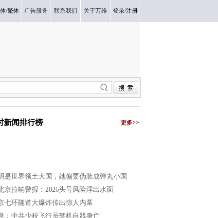
体
/
繁体
广告服务
联系我们
关于万维
登录
/
注册
小时新闻排行榜
更多>>
明是世界领土大国，她偏要伪装成弹丸小国
北京拉响警报：2026头号风险浮出水面
京七环隧道大爆炸传出惊人内幕
息：中共少校飞行员驾机自戕身亡