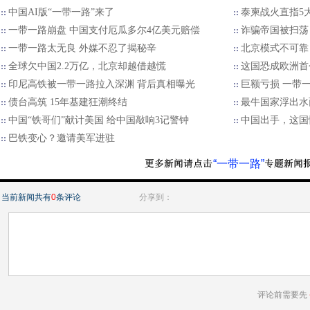
中国AI版“一带一路”来了
泰柬战火直指5
一带一路崩盘 中国支付厄瓜多尔4亿美元赔偿
诈骗帝国被扫荡
一带一路太无良 外媒不忍了揭秘辛
北京模式不可靠
全球欠中国2.2万亿，北京却越借越慌
这国恐成欧洲首
印尼高铁被一带一路拉入深渊 背后真相曝光
巨额亏损 一带
债台高筑 15年基建狂潮终结
最牛国家浮出水
中国“铁哥们”献计美国 给中国敲响3记警钟
中国出手，这国
巴铁变心？邀请美军进驻
“一带一路”
当前新闻共有
0
条评论
分享到：
评论前需要先