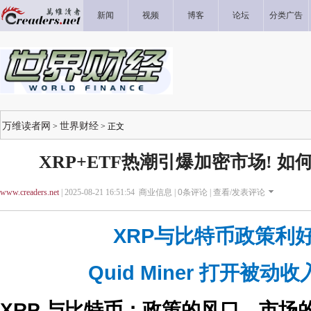
新闻
视频
博客
论坛
分类广告
万维读者网
世界财经
>
> 正文
XRP+ETF热潮引爆加密市场! 如
www.creaders.net
| 2025-08-21 16:51:54 商业信息 |
0
条评论 |
查看/发表评论
XRP与比特币政策利
Quid Miner 打开被动
XRP 与比特币：政策的风口，市场