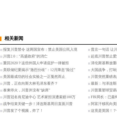
相关新闻
报复川普禁令 这两国宣布：禁止美国公民入境
普京一句话 让
川普2.0：“高盛政府”的消亡
起底川普禁止爱
重回2020？这些外国人申请庇护一律被拒
泽伦斯基释放重
美联储纪要揭示“激烈分歧”：12月降息“险过”
大国战争，打响
美国最成功的社会实验之一正戛然而止
川普突然重磅表
川普，正在向斯大林毛泽东看齐？
最新：与泽连斯
泰柬停火，川普并没有“缺席”
川普重塑球贸易格
川普冠名肯尼迪中心 艺术家拒演遭索赔100万
FBI局长：已
战争结束关键一步！泽连斯基周日直面川普
阿富汗移民向美国
川普发了个视频，炸了！
这竟是英国！？