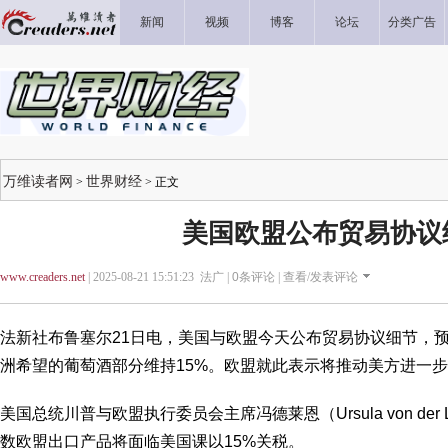
新闻
视频
博客
论坛
分类广告
万维读者网
世界财经
>
> 正文
美国欧盟公布贸易协议
www.creaders.net
| 2025-08-21 15:51:23 法广 |
0
条评论 |
查看/发表评论
法新社布鲁塞尔21日电，美国与欧盟今天公布贸易协议细节，
洲希望的葡萄酒部分维持15%。欧盟就此表示将推动美方进一
美国总统川普与欧盟执行委员会主席冯德莱恩（Ursula von der
数欧盟出口产品将面临美国课以15%关税。