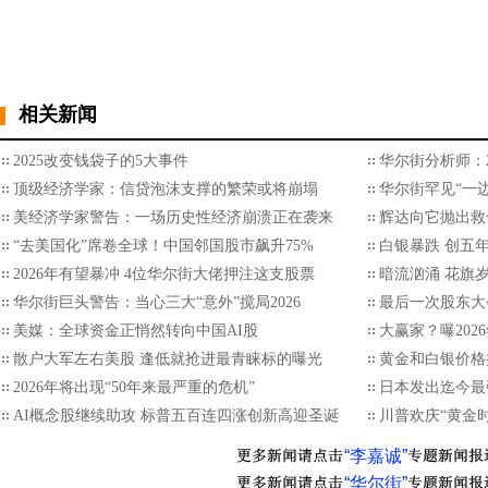
相关新闻
2025改变钱袋子的5大事件
华尔街分析师：2
顶级经济学家：信贷泡沫支撑的繁荣或将崩塌
华尔街罕见“一边
美经济学家警告：一场历史性经济崩溃正在袭来
辉达向它抛出救
“去美国化”席卷全球！中国邻国股市飙升75%
白银暴跌 创五
2026年有望暴冲 4位华尔街大佬押注这支股票
暗流汹涌 花旗
华尔街巨头警告：当心三大“意外”搅局2026
最后一次股东大
美媒：全球资金正悄然转向中国AI股
大赢家？曝202
散户大军左右美股 逢低就抢进最青睐标的曝光
黄金和白银价格
2026年将出现“50年来最严重的危机”
日本发出迄今最
AI概念股继续助攻 标普五百连四涨创新高迎圣诞
川普欢庆“黄金
“李嘉诚”
“华尔街”