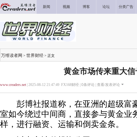
新闻
视频
博客
论坛
分类广告
万维读者网
世界财经
>
> 正文
黄金市场传来重大信
www.creaders.net
| 2025-08-12 21:47:49 FX168财经 |
0
条评论 |
查看/发表评论
彭博社报道称，在亚洲的超级富豪
室如今绕过中间商，直接参与黄金业
样，进行融资、运输和倒卖金条。