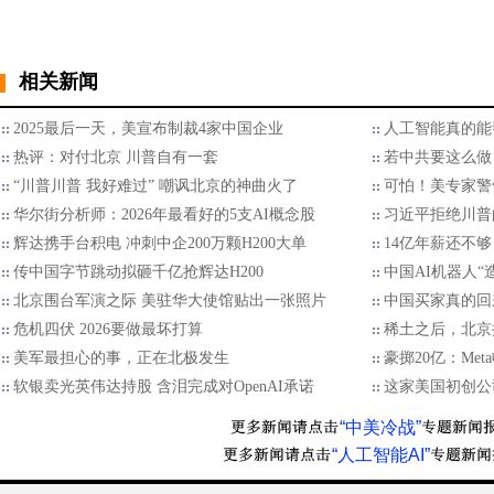
相关新闻
2025最后一天，美宣布制裁4家中国企业
人工智能真的能
热评：对付北京 川普自有一套
若中共要这么做
“川普川普 我好难过” 嘲讽北京的神曲火了
可怕！美专家警
华尔街分析师：2026年最看好的5支AI概念股
习近平拒绝川普的
辉达携手台积电 冲刺中企200万颗H200大单
14亿年薪还不够
传中国字节跳动拟砸千亿抢辉达H200
中国AI机器人“
北京围台军演之际 美驻华大使馆贴出一张照片
中国买家真的回
危机四伏 2026要做最坏打算
稀土之后，北京
美军最担心的事，正在北极发生
豪掷20亿：Met
软银卖光英伟达持股 含泪完成对OpenAI承诺
这家美国初创公
“中美冷战”
“人工智能AI”