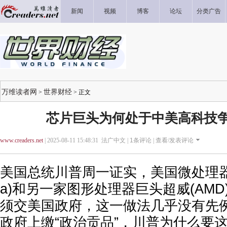
新闻
视频
博客
论坛
分类广告
万维读者网
世界财经
>
> 正文
芯片巨头为何处于中美高科技
www.creaders.net
| 2025-08-11 15:48:31 法广中文 |
1
条评论 |
查看/发表评论
美国总统川普周一证实，美国微处理器巨
a)和另一家图形处理器巨头超威(AMD
须交美国政府，这一做法几乎没有先
政府上缴“政治贡品”，川普为什么要