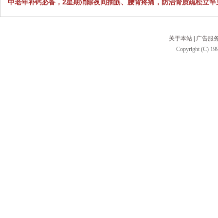
中老年补钙必备，2星期消除夜间抽筋、腰背疼痛，防治骨质疏松立竿
关于本站
|
广告服
Copyright (C) 199