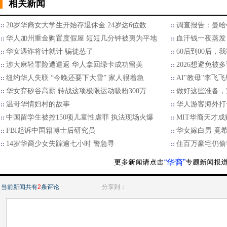
相关新闻
20岁华裔女大学生开始存退休金 24岁达6位数
调查报告：曼哈
华人加州重金购置度假屋 短短几分钟被夷为平地
血汗钱一夜蒸发
华女遇诈将计就计 骗徒怂了
60后到00后
涉大麻轻罪险遭遣返 华人拿回绿卡成功留美
2026想避免被多
纽约华人失联 “今晚还要下大雪” 家人很着急
AI"教母"李飞
华女弃矽谷高薪 转战这项极限运动吸粉300万
做好这些准备，
温哥华情妇村的故事
华人游客海外打
中国留学生被控150项儿童性虐罪 执法现场火爆
MIT华裔天才成
FBI起诉中国籍博士后研究员
华女嫁白男 竟
14岁华裔少女失踪逾七小时 警急寻
住百万豪宅仍偷
“华裔”
当前新闻共有
2
条评论
分享到：