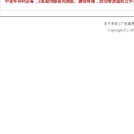
中老年补钙必备，2星期消除夜间抽筋、腰背疼痛，防治骨质疏松立竿
关于本站
|
广告服
Copyright (C) 199