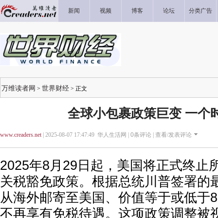
新闻
视频
博客
论坛
分类广告
万维读者网
世界财经
>
> 正文
全球小包裹政策巨变 一个
www.creaders.net
| 2025-08-07 17:47:49 华人生活网 |
0
条评论 |
查看/发表评论
2025年8月29日起，美国将正式终
关税豁免政策。根据总统川普签署的
从海外邮寄至美国、价值等于或低于8
不再享有免税待遇。这项政策调整被