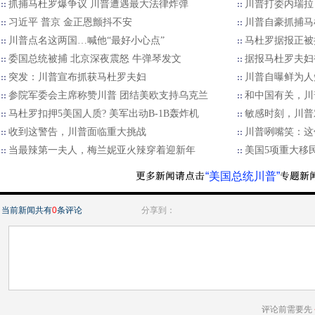
抓捕马杜罗爆争议 川普遭遇最大法律炸弹
川普打委内瑞拉
习近平 普京 金正恩颤抖不安
川普自豪抓捕马
川普点名这两国…喊他“最好小心点”
马杜罗据报正被
委国总统被捕 北京深夜震怒 牛弹琴发文
据报马杜罗夫妇
突发：川普宣布抓获马杜罗夫妇
川普自曝鲜为人
参院军委会主席称赞川普 团结美欧支持乌克兰
和中国有关，川
马杜罗扣押5美国人质? 美军出动B-1B轰炸机
敏感时刻，川普
收到这警告，川普面临重大挑战
川普咧嘴笑：这
当最辣第一夫人，梅兰妮亚火辣穿着迎新年
美国5项重大移
“美国总统川普”
当前新闻共有
0
条评论
分享到：
评论前需要先