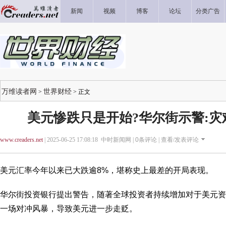
新闻
视频
博客
论坛
分类广告
万维读者网
世界财经
>
> 正文
美元惨跌只是开始?华尔街示警:
www.creaders.net
| 2025-06-25 17:08:18 中时新闻网 |
0
条评论 |
查看/发表评论
美元汇率今年以来已大跌逾8%，堪称史上最差的开局表现。
华尔街投资银行提出警告，随著全球投资者持续增加对于美元资
一场对冲风暴，导致美元进一步走贬。