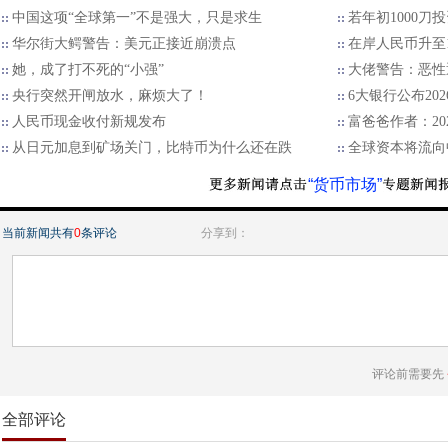
中国这项“全球第一”不是强大，只是求生
若年初1000刀
华尔街大鳄警告：美元正接近崩溃点
在岸人民币升至
她，成了打不死的“小强”
大佬警告：恶性
央行突然开闸放水，麻烦大了！
6大银行公布20
人民币现金收付新规发布
富爸爸作者：2
从日元加息到矿场关门，比特币为什么还在跌
全球资本将流向
“货币市场”
当前新闻共有
0
条评论
分享到：
评论前需要先
全部评论