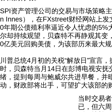
SPI资产管理公司的交易与市场策略主管
n Innes），在FXstreet财经网站
0年期公债殖利率逼近令人忧虑的5%大
尔却持续观望，贝森特不再静观其变，
0亿美元回购美债，为该部历来最大
川普总统4月初的关税“解放日”宣言
时，贝森特当月14日在彭博电视安抚
绪，提到每周与鲍威尔共进早餐，并暗
动，财政部将出手，可望扩大该部的
当时交易者
已，但六周