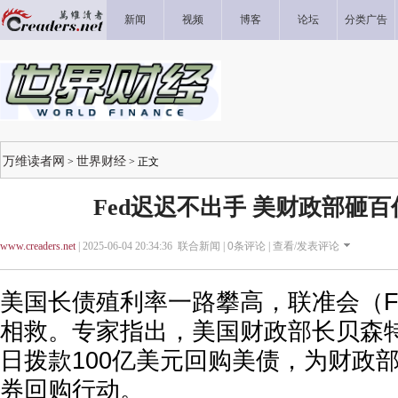
新闻
视频
博客
论坛
分类广告
万维读者网
世界财经
>
> 正文
Fed迟迟不出手 美财政部砸
www.creaders.net
| 2025-06-04 20:34:36 联合新闻 |
0
条评论 |
查看/发表评论
美国长债殖利率一路攀高，联准会（F
相救。专家指出，美国财政部长贝森特
日拨款100亿美元回购美债，为财政
券回购行动。