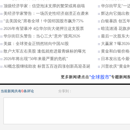
顶级经济学家：信贷泡沫支撑的繁荣或将崩塌
华尔街罕见“一边
美经济学家警告：一场历史性经济崩溃正在袭来
辉达向它抛出救
“去美国化”席卷全球！中国邻国股市飙升75%
白银暴跌 创五
2026年有望暴冲 4位华尔街大佬押注这支股票
暗流汹涌 花旗
华尔街巨头警告：当心三大“意外”搅局2026
最后一次股东大
美媒：全球资金正悄然转向中国AI股
大赢家？曝202
散户大军左右美股 逢低就抢进最青睐标的曝光
黄金和白银价格
2026年将出现“50年来最严重的危机”
日本发出迄今最
AI概念股继续助攻 标普五百连四涨创新高迎圣诞
川普欢庆“黄金
“全球股市”
当前新闻共有
0
条评论
分享到：