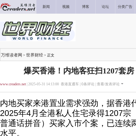
新闻
视频
博客
论坛
分类广告
万维读者网
世界财经
>
> 正文
爆买香港！内地客狂扫1207套房，
www.creaders.net
| 2025-05-31 14:13:00 香港直通车 |
0
条评论 |
查看/发表评论
内地买家来港置业需求强劲，据香港
2025年4月全港私人住宅录得1207
普通话拼音）买家入市个案，已连续
水平。