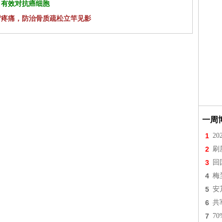
 有效对抗癌细胞
背疼痛，防治骨质疏松立竿见影
一周
1
2
2
刷
3
回
4
梅
5
安
6
共
7
7