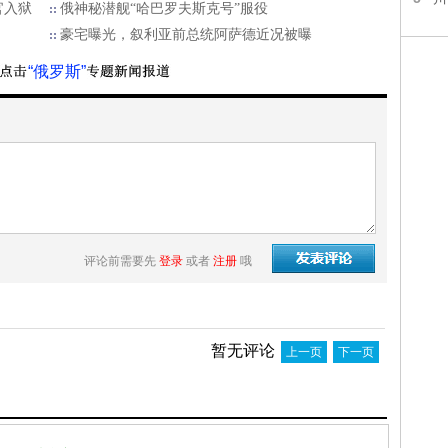
官入狱
俄神秘潜舰“哈巴罗夫斯克号”服役
豪宅曝光，叙利亚前总统阿萨德近况被曝
“俄罗斯”
评论前需要先
登录
或者
注册
哦
暂无评论
上一页
下一页