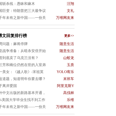
国斩杀线：愚昧和麻木
汪翔
国巨变：特朗普把三大最争议
文礼
千年未有之新中国——一份关
万维网友来
博文回复排行榜
更多>>
湾问题：麻将停牌
随意生活
亚战争准备：从暗杀安倍开始
随意生活
普到底卖了乌克兰没有？
山蛟龙
兰芳和兩位仍然在世的入室弟
玉质
一美女：《越人歌》-宋祖英
YOLO宥乐
这道题，知道明年你要去哪？
末班车
于离岸爱国
阿里克斯Y
外中文出版的新路基本开通，
高伐林
0%美国大学毕业生找不到工作
乐维
千年未有之新中国——一份关
万维网友来