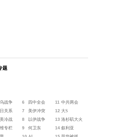
专题
6
11
乌战争
四中全会
中共两会
7
12
日关系
美伊冲突
大S
8
13
美冷战
以伊战争
洛杉矶大火
9
14
维专栏
何卫东
叙利亚
10
15
普
AI
苗华被抓