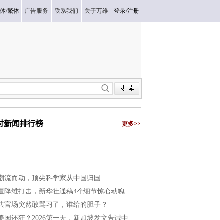
体
/
繁体
广告服务
联系我们
关于万维
登录
/
注册
小时新闻排行榜
更多>>
潮流而动，顶尖科学家从中国归国
遭降维打击，新华社通稿4个细节惊心动魄
共官场突然敢骂习了，谁给的胆子？
美国还狂？2026第一天，新加坡发文告诫中