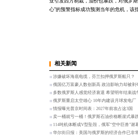
亚引发西方制裁，油价也暴跌，对俄罗斯
心”的预警指标成功预测当年的危机，该
相关新闻
涉嫌破坏海底电缆，芬兰扣押俄罗斯船只？
俄国亿万富豪人数创新高 政治影响力却被剥
多数俄罗斯人感觉经济衰退 希望明年结束战
俄罗斯重启太空雄心 10年内建设月球发电厂
情报曝光普京时间表：2027年前攻占这3国
卖一桶就亏一桶！俄罗斯石油价格断崖式暴
114吨机体断成V型坠毁，俄军“空中巨兽”谢
华尔街日报：美国与俄罗斯的经济合作已非