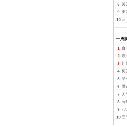
8
美
9
美
10
三
一周
1
台
2
东
3
川
4
梅
5
第
6
做
7
关
8
海
9
7
10
三