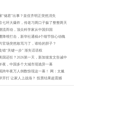
家“储君”出事？皇侄齐明正突然消失
京七环大爆炸，传老习两口子躲了整整两天
潮流而动，顶尖科学家从中国归国
遭降维打击，新华社通稿4个细节惊心动魄
共官场突然敢骂习了，谁给的胆子？
走错“关键一步” 渐失话语权
美国还狂？2026第一天，新加坡发文告诫中
年夜，中国多个大城市现诡异一幕
国跨年夜万人倒数惊现这一幕！ 网：太尴
岸开打 让家人上战场？ 投票结果超震撼