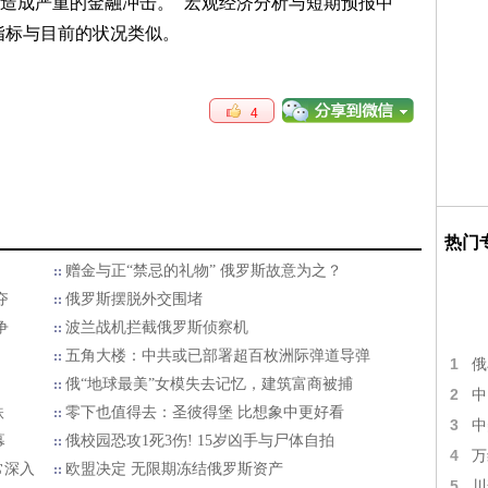
造成严重的金融冲击。 “宏观经济分析与短期预报中
指标与目前的状况类似。
4
热门
赠金与正“禁忌的礼物” 俄罗斯故意为之？
夺
俄罗斯摆脱外交围堵
争
波兰战机拦截俄罗斯侦察机
五角大楼：中共或已部署超百枚洲际弹道导弹
1
俄
俄“地球最美”女模失去记忆，建筑富商被捕
2
中
跌
零下也值得去：圣彼得堡 比想象中更好看
3
中
幕
俄校园恐攻1死3伤! 15岁凶手与尸体自拍
4
万
常深入
欧盟决定 无限期冻结俄罗斯资产
5
川