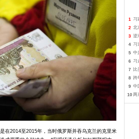
1
习
2
北
3
逆
4
习
5
中
6
习
7
比
8
跨
9
中
10
两
在2014至2015年，当时俄罗斯并吞乌克兰的克里米