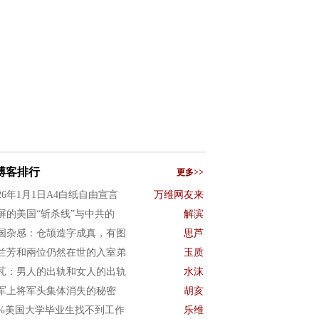
博客排行
更多>>
026年1月1日A4白纸自由宣言
万维网友来
屏的美国“斩杀线”与中共的
解滨
国杂感：仓颉造字成真，有图
思芦
兰芳和兩位仍然在世的入室弟
玉质
芃：男人的出轨和女人的出轨
水沫
军上将军头集体消失的秘密
胡亥
0%美国大学毕业生找不到工作
乐维