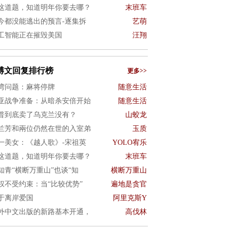
这道题，知道明年你要去哪？
末班车
今都没能逃出的预言-逐集拆
艺萌
工智能正在摧毁美国
汪翔
博文回复排行榜
更多>>
湾问题：麻将停牌
随意生活
亚战争准备：从暗杀安倍开始
随意生活
普到底卖了乌克兰没有？
山蛟龙
兰芳和兩位仍然在世的入室弟
玉质
一美女：《越人歌》-宋祖英
YOLO宥乐
这道题，知道明年你要去哪？
末班车
知青“横断万重山”也谈“知
横断万重山
权不受约束：当“比较优势”
遍地是贪官
于离岸爱国
阿里克斯Y
外中文出版的新路基本开通，
高伐林