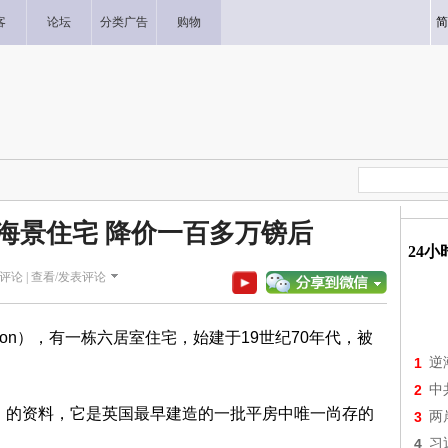
客
论坛
分类广告
购物
简
”海景住宅 降价一百多万镑后
24
评论 |
查看/发表评论
gton），有一栋六居室住宅，始建于19世纪70年代，被
1
逆
2
中
gland）的资料，它是英国最早建造的一批平房中唯一尚存的
3
两
4
习