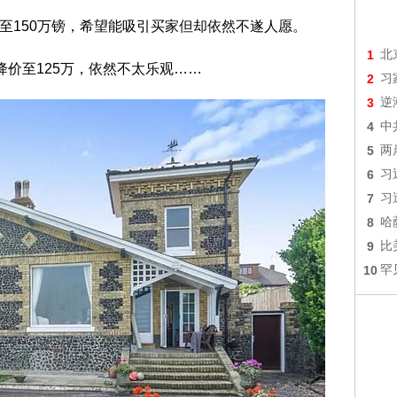
，至150万镑，希望能吸引买家
但却依然不遂人愿。
1
北
降价至125万，依然不太乐观……
2
习
3
逆
4
中
5
两
6
习
7
习
8
哈
9
比
10
罕