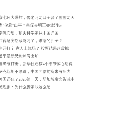
京七环大爆炸，传老习两口子躲了整整两天
家“储君”出事？皇侄齐明正突然消失
潮流而动，顶尖科学家从中国归国
共官场突然敢骂习了，谁给的胆子？
岸开打 让家人上战场？ 投票结果超震撼
近平最新恐怖绰号出炉
遭降维打击，新华社通稿4个细节惊心动魄
萨克斯坦不厚道，中国面临前所未有压力
美国还狂？2026第一天，新加坡发文告诫中
见现象：为什么庞家敢这么硬