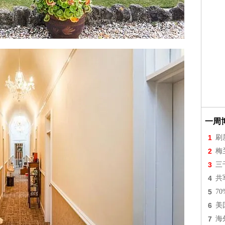
一周
1
刷
2
梅
3
三
4
共
5
7
6
美
7
海