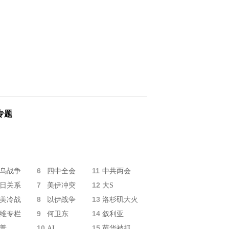
专题
6
11
乌战争
四中全会
中共两会
7
12
日关系
美伊冲突
大S
8
13
美冷战
以伊战争
洛杉矶大火
9
14
维专栏
何卫东
叙利亚
10
15
普
AI
苗华被抓