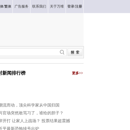
体
/
繁体
广告服务
联系我们
关于万维
登录
/
注册
小时新闻排行榜
更多>>
潮流而动，顶尖科学家从中国归国
共官场突然敢骂习了，谁给的胆子？
岸开打 让家人上战场？ 投票结果超震撼
近平最新恐怖绰号出炉