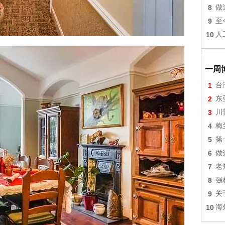
8
做
9
至
10
人
一周
1
台
2
东
3
川
4
梅
5
第
6
做
7
老
8
强
9
关
10
海