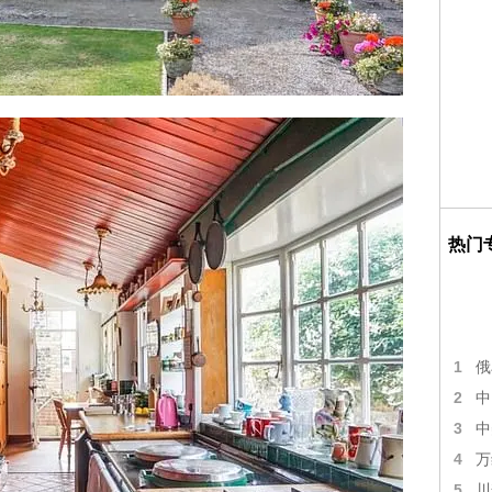
热门
1
俄
2
中
3
中
4
万
5
川