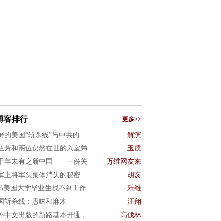
博客排行
更多>>
屏的美国“斩杀线”与中共的
解滨
兰芳和兩位仍然在世的入室弟
玉质
千年未有之新中国——一份关
万维网友来
军上将军头集体消失的秘密
胡亥
0%美国大学毕业生找不到工作
乐维
国斩杀线：愚昧和麻木
汪翔
外中文出版的新路基本开通，
高伐林