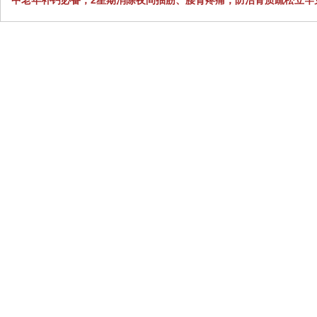
中老年补钙必备，2星期消除夜间抽筋、腰背疼痛，防治骨质疏松立竿