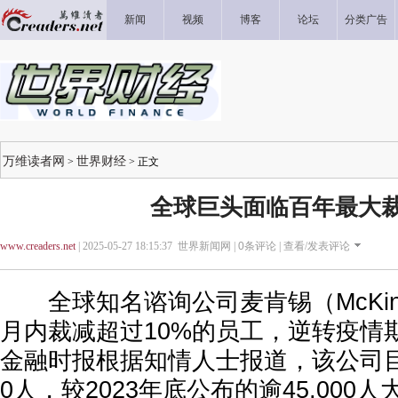
新闻
视频
博客
论坛
分类广告
万维读者网
世界财经
>
> 正文
全球巨头面临百年最大
www.creaders.net
| 2025-05-27 18:15:37 世界新闻网 |
0
条评论 |
查看/发表评论
全球知名谘询公司麦肯锡（McKins
月内裁减超过10%的员工，逆转疫情
金融时报根据知情人士报道，该公司目前
0人，较2023年底公布的逾45,000