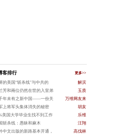
博客排行
更多>>
屏的美国“斩杀线”与中共的
解滨
兰芳和兩位仍然在世的入室弟
玉质
千年未有之新中国——一份关
万维网友来
军上将军头集体消失的秘密
胡亥
0%美国大学毕业生找不到工作
乐维
国斩杀线：愚昧和麻木
汪翔
外中文出版的新路基本开通，
高伐林