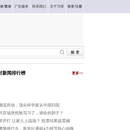
体
/
繁体
广告服务
联系我们
关于万维
登录
/
注册
小时新闻排行榜
更多>>
潮流而动，顶尖科学家从中国归国
共官场突然敢骂习了，谁给的胆子？
岸开打 让家人上战场？ 投票结果超震撼
遭降维打击，新华社通稿4个细节惊心动魄