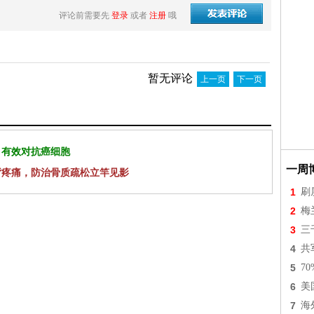
评论前需要先
登录
或者
注册
哦
暂无评论
上一页
下一页
 有效对抗癌细胞
一周
背疼痛，防治骨质疏松立竿见影
1
刷
2
梅
3
三
4
共
5
7
6
美
7
海