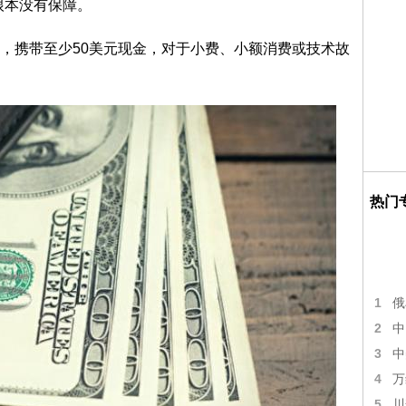
根本没有保障。
携带至少50美元现金，对于小费、小额消费或技术故
热门
1
俄
2
中
3
中
4
万
5
川