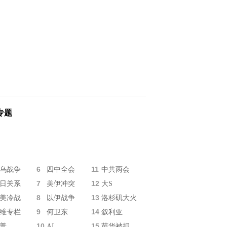
专题
6
11
乌战争
四中全会
中共两会
7
12
日关系
美伊冲突
大S
8
13
美冷战
以伊战争
洛杉矶大火
9
14
维专栏
何卫东
叙利亚
10
15
普
AI
苗华被抓