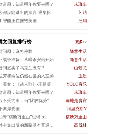
这道题，知道明年你要去哪？
末班车
今都没能逃出的预言-逐集拆
艺萌
工智能正在摧毁美国
汪翔
博文回复排行榜
更多>>
湾问题：麻将停牌
随意生活
亚战争准备：从暗杀安倍开始
随意生活
普到底卖了乌克兰没有？
山蛟龙
兰芳和兩位仍然在世的入室弟
玉质
一美女：《越人歌》-宋祖英
YOLO宥乐
这道题，知道明年你要去哪？
末班车
权不受约束：当“比较优势”
遍地是贪官
于离岸爱国
阿里克斯Y
知青“横断万重山”也谈“知
横断万重山
外中文出版的新路基本开通，
高伐林