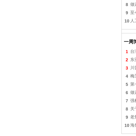
8
做
9
至
10
人
一周
1
台
2
东
3
川
4
梅
5
第
6
做
7
强
8
关
9
老
10
海