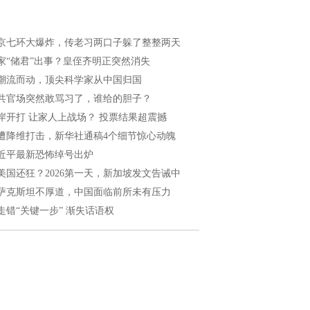
京七环大爆炸，传老习两口子躲了整整两天
家“储君”出事？皇侄齐明正突然消失
潮流而动，顶尖科学家从中国归国
共官场突然敢骂习了，谁给的胆子？
岸开打 让家人上战场？ 投票结果超震撼
遭降维打击，新华社通稿4个细节惊心动魄
近平最新恐怖绰号出炉
美国还狂？2026第一天，新加坡发文告诫中
萨克斯坦不厚道，中国面临前所未有压力
走错“关键一步” 渐失话语权