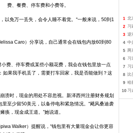
费、餐费、停车费和小费等。
1
北
免万一丢失，会令人睡不着觉。“一般来说，50到1
2
习
3
逆
ssa Caro）分享说，自己通常会在钱包内放60到80
4
中
5
两
6
习
小费、停车费或某些小额花费，我会在钱包里放一点
7
习
是：如果我手机丢了，需要打车回家，我是否能做到？这
8
比
9
哈
10
习
溃时，现金的用处不容忽视。新泽西州注册财务规划
议在钱包里至少留50美元，以备停电和紧急情况。“飓风桑迪袭
络瘫痪，现金成王道。”她说道。
wa Walker）提醒说，“钱包里有大量现金会让你更容