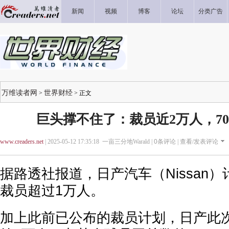
新闻
视频
博客
论坛
分类广告
万维读者网
世界财经
>
> 正文
巨头撑不住了：裁员近2万人，70
www.creaders.net
| 2025-05-12 17:35:18 一亩三分地Warald |
0
条评论 |
查看/发表评论
据路透社报道，日产汽车（Nissan
裁员超过1万人。
加上此前已公布的裁员计划，日产此