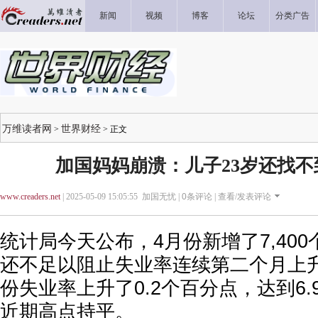
新闻
视频
博客
论坛
分类广告
万维读者网
世界财经
>
> 正文
加国妈妈崩溃：儿子23岁还找
www.creaders.net
| 2025-05-09 15:05:55 加国无忧 |
0
条评论 |
查看/发表评论
统计局今天公布，4月份新增了7,40
还不足以阻止失业率连续第二个月上
份失业率上升了0.2个百分点，达到6.
近期高点持平。