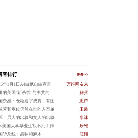
博客排行
更多>>
026年1月1日A4白纸自由宣言
万维网友来
屏的美国“斩杀线”与中共的
解滨
国杂感：仓颉造字成真，有图
思芦
兰芳和兩位仍然在世的入室弟
玉质
芃：男人的出轨和女人的出轨
水沫
0%美国大学毕业生找不到工作
乐维
国斩杀线：愚昧和麻木
汪翔