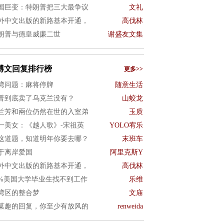
国巨变：特朗普把三大最争议
文礼
外中文出版的新路基本开通，
高伐林
朗普与德皇威廉二世
谢盛友文集
博文回复排行榜
更多>>
湾问题：麻将停牌
随意生活
普到底卖了乌克兰没有？
山蛟龙
兰芳和兩位仍然在世的入室弟
玉质
一美女：《越人歌》-宋祖英
YOLO宥乐
这道题，知道明年你要去哪？
末班车
于离岸爱国
阿里克斯Y
外中文出版的新路基本开通，
高伐林
0%美国大学毕业生找不到工作
乐维
湾区的整合梦
文庙
菓趣的回复，你至少有放风的
renweida