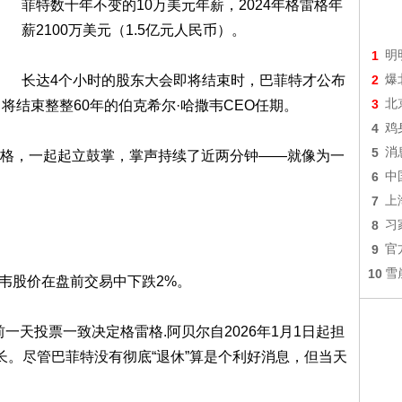
菲特数十年不变的10万美元年薪，2024年格雷格年
薪2100万美元（1.5亿元人民币）。
1
明
长达4个小时的股东大会即将结束时，巴菲特才公布
2
爆
3
北
将结束整整60年的伯克希尔·哈撒韦CEO任期。
4
鸡
5
消
格，一起起立鼓掌，掌声持续了近两分钟——就像为一
6
中
7
上
8
习
9
官
10
雪
撒韦股价在盘前交易中下跌2%。
一天投票一致决定格雷格.阿贝尔自2026年1月1日起担
事长。尽管巴菲特没有彻底“退休”算是个利好消息，但当天