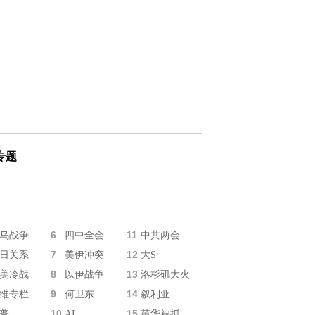
专题
6
11
乌战争
四中全会
中共两会
7
12
日关系
美伊冲突
大S
8
13
美冷战
以伊战争
洛杉矶大火
9
14
维专栏
何卫东
叙利亚
10
15
普
AI
苗华被抓