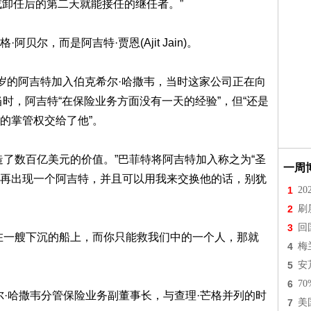
或卸任后的第二天就能接任的继任者。”
尔，而是阿吉特·贾恩(Ajit Jain)。
35岁的阿吉特加入伯克希尔·哈撒韦，当时这家公司正在向
当时，阿吉特“在保险业务方面没有一天的经验”，但“还是
的掌管权交给了他”。
造了数百亿美元的价值。”巴菲特将阿吉特加入称之为“圣
一周
要是还能再出现一个阿吉特，并且可以用我来交换他的话，别犹
1
2
2
刷
3
回
在一艘下沉的船上，而你只能救我们中的一个人，那就
4
梅
5
安
6
7
希尔·哈撒韦分管保险业务副董事长，与查理·芒格并列的时
7
美