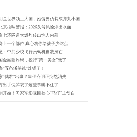
明是世界领土大国，她偏要伪装成弹丸小国
北京拉响警报：2026头号风险浮出水面
京七环隧道大爆炸传出惊人内幕
身上一个部位 真心劝你给孩子少吃点
息：中共少校飞行员驾机自戕身亡
国金融圈炸锅，投行“第一美女”栽了
海“五条斩杀线”炸锅了！
家“储君”出事？皇侄齐明正突然消失
方出手倪萍栽了这些事瞒不住了
崩开始！习家军影视圈核心“马仔”主动自