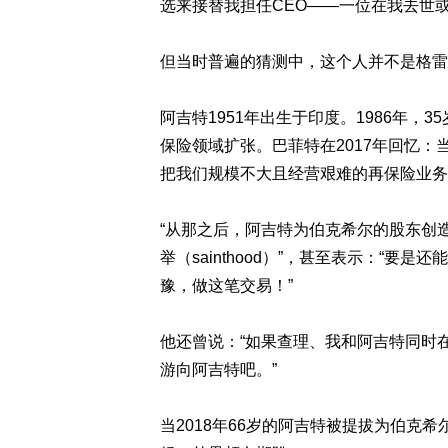
选来接替我担任CEO——一位在我去世
但当时普遍的猜测中，这个人并不是格雷格·阿贝
阿吉特1951年出生于印度。1986年，
保险领域扩张。巴菲特在2017年回忆：
把我们规模不大且经营艰难的再保险业务
“从那之后，阿吉特为伯克希尔的股东创
举（sainthood）”，甚至表示：“
豫，做这笔交易！”
他还曾说：“如果查理、我和阿吉特同时
游向阿吉特吧。”
当2018年66岁的阿吉特被提拔为伯克