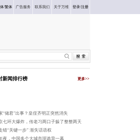
体
/
繁体
广告服务
联系我们
关于万维
登录
/
注册
小时新闻排行榜
更多>>
家“储君”出事？皇侄齐明正突然消失
京七环大爆炸，传老习两口子躲了整整两天
走错“关键一步” 渐失话语权
年夜，中国多个大城市现诡异一幕