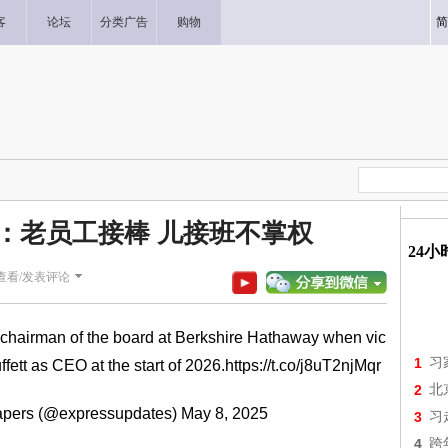
客
论坛
分类广告
购物
简
”：老员工接棒 儿接班不掌权
24
查看/发表评论
 chairman of the board at Berkshire Hathaway when vic
1
习
fett as CEO at the start of 2026.
https://t.co/j8uT2njMqr
2
北
apers (@expressupdates)
May 8, 2025
3
习
4
跨