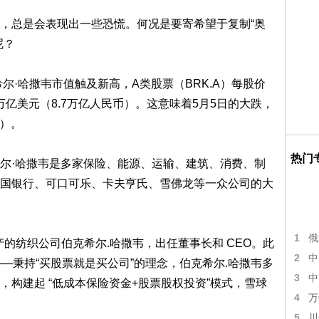
，总是会表现出一些恐慌。何况是要寄希望于复制“奥
呢？
尔·哈撒韦市值触及新高，A类股票（BRK.A）每股价
万亿美元（8.7万亿人民币）。这意味着5月5日的大跌，
币）。
热门
尔·哈撒韦是多家保险、能源、运输、建筑、消费、制
国银行、可口可乐、卡夫亨氏、雪佛龙等一众公司的大
1
俄
产的纺织公司伯克希尔.哈撒韦，出任董事长和 CEO。此
2
中
—秉持“买股票就是买公司”的理念，伯克希尔.哈撒韦多
3
中
构建起 “低成本保险资金+股票股权投资”模式，雪球
4
万
5
川