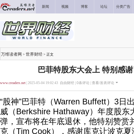
新闻
视频
博客
论坛
分类广告
万维读者网
世界财经
>
> 正文
巴菲特股东大会上 特别感
www.creaders.net
| 2025-05-04 19:02:43 自由财经 |
0
条评论 |
查看/发表评论
“股神”巴菲特（Warren Buffett
威（Berkshire Hathaway）年
弹，宣布将在年底退休，他特别赞赏
克（Tim Cook），感谢库克让波克