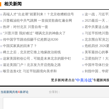
相关新闻
高端人才“出走潮”就要到来！？北京收糟糕信号
这一战，习近平
川普截油轮中共气跳脚 一首搞笑歌曲红遍全网
2025最后一天
热评：对付北京 川普自有一套
若中共要这么做
“川普川普 我好难过” 嘲讽北京的神曲火了
习近平拒绝川普的
传中国字节跳动拟砸千亿抢辉达H200
北京围台军演之
中国买家真的回来了？
危机四伏 202
稀土之后，北京把它推上地缘政治前线
美军最担心的事
这家美国初创公司，可能是未来北京的眼中钉
卫星拍到了！大
逼近美国门户！北京发力开启危险之路
中国半导体行业
喉舌连发4文 习近平陷困境向美求和
剑指中国，华府7
“中美冷战”
当前新闻共有
4
条评论
分享到：