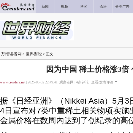
新闻
视频
博客
论坛
分类广告
万维读者网
世界财经
>
> 正文
因为中国 稀土价格涨3倍
www.creaders.net
| 2025-05-02 22:49:41 观察者网 |
4
条评论 |
查看/发表评论
据《日经亚洲》（Nikkei Asia）5
4日宣布对7类中重稀土相关物项实施
金属价格在数周内达到了创纪录的高