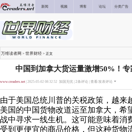
新闻
视频
博客
论坛
分类广告
万维读者网
世界财经
>
> 正文
中国到加拿大货运量激增50%！
www.creaders.net
| 2025-05-02 08:32:52 加国无忧 |
2
条评论 |
查看/发表评论
由于美国总统川普的关税政策，越来
美国的中国货物改道运至加拿大，希
战中寻求一线生机。这可能意味着消
受到更便宜的商品价格，但这种货物