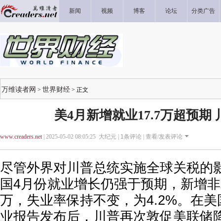
新闻
视频
博客
论坛
分类广告
万维读者网
世界财经
>
> 正文
美4月新增就业17.7万超预期
www.creaders.net
| 2025-05-02 08:05:25 大纪元 |
1
条评论 |
查看/发表评论
尽管外界对川普总统实施全球关税的
国4月份就业增长仍强于预期，新增非农
万，失业率保持不变，为4.2%。在
业报告发布后，川普再次敦促美联储