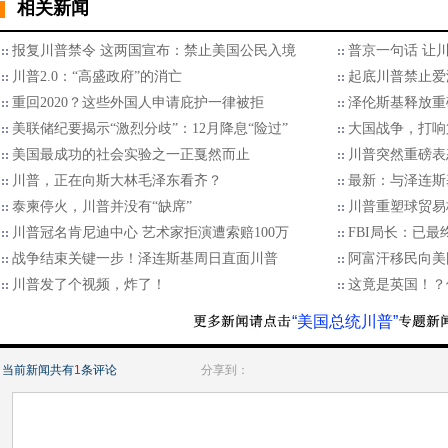
相关新闻
报复川普禁令 这两国宣布：禁止美国公民入境
普京一句话 让
川普2.0：“高盛政府”的消亡
起底川普禁止爱
重回2020？这些外国人申请庇护一律被拒
泽伦斯基释放重
美联储纪要揭示“激烈分歧”：12月降息“险过”
大国战争，打响
美国最成功的社会实验之一正戛然而止
川普突然重磅表
川普，正在向斯大林毛泽东看齐？
最新：与泽连斯
泰柬停火，川普并没有“缺席”
川普重塑球贸易格
川普冠名肯尼迪中心 艺术家拒演遭索赔100万
FBI局长：已
战争结束关键一步！泽连斯基周日直面川普
阿富汗移民向美国
川普发了个视频，炸了！
这竟是英国！？
“美国总统川普”
当前新闻共有
1
条评论
分享到：