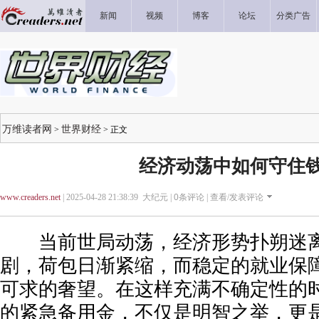
新闻
视频
博客
论坛
分类广告
万维读者网
世界财经
>
> 正文
经济动荡中如何守住
www.creaders.net
| 2025-04-28 21:38:39 大纪元 |
0
条评论 |
查看/发表评论
当前世局动荡，经济形势扑朔迷离
剧，荷包日渐紧缩，而稳定的就业保
可求的奢望。在这样充满不确定性的
的紧急备用金，不仅是明智之举，更