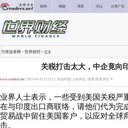
新闻
视频
博客
论坛
分类广告
万维读者网
世界财经
>
> 正文
关税打击太大，中企竟向
www.creaders.net
| 2025-04-28 13:21:12 自由时报 |
1
条评论 |
查看/发表评论
业界人士表示，一些受到美国关税严
在与印度出口商联络，请他们代为完
贸易战中留住美国客户，以应对全球
击。