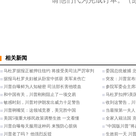
请他们代为完成订单。（
相关新闻
马杜罗据报正被押往纽约 将接受美司法严厉审判
委国总统被捕 
据报马杜罗夫妇被从卧室中抓获 美军未伤亡
突发：川普宣布
川普自曝鲜为人知秘密 司法部长害他喷血
参院军委会主席
和中国有关，川普刚刚阻止了一项交易
马杜罗扣押5美国
敏感时刻，川普对伊朗发出威力十足警告
收到这警告，川
川普咧嘴笑：这领域竞赛，美完胜中国
当最辣第一夫人
美国5项重大移民政策调整生效 一文看懂
全家入籍法国 
川普自曝每天服用这种药 来预防心脏病
“中国版川普”将
川普老了吗？ 他强烈反驳
生效前一天 川