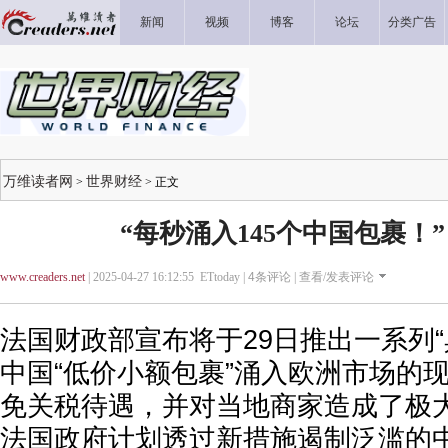
新闻
视频
博客
论坛
分类广告
万维读者网
世界财经
>
> 正文
“每秒涌入145个中国包裹！”
www.creaders.net
| 2025-04-27 16:12:55 ETtoday |
4
条评论 |
查看/发表评论
法国财政部宣布将于29日推出一系列“
中国“低价小额包裹”涌入欧洲市场的
免关税待遇，并对当地商家造成了极
法国政府计划透过新措施遏制泛滥的