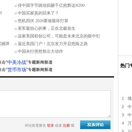
传中国字节跳动拟砸千亿抢辉达H200
片
中国买家真的回来了？
危机四伏 2026要做最坏打算
美军最担心的事，正在北极发生
这家美国初创公司，可能是未来北京的眼中钉
震撼弹
逼近美国门户！北京发力开启危险之路
中国央行突然祭出大动作
“中美冷战”
热门
“货币市场”
1
俄
2
中
3
中
4
万
评论前需要先
登录
或者
注册
哦
5
川