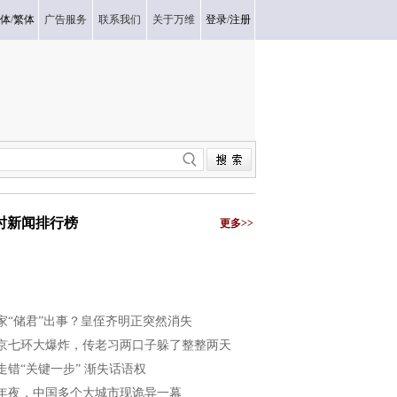
体
/
繁体
广告服务
联系我们
关于万维
登录
/
注册
小时新闻排行榜
更多>>
家“储君”出事？皇侄齐明正突然消失
京七环大爆炸，传老习两口子躲了整整两天
走错“关键一步” 渐失话语权
年夜，中国多个大城市现诡异一幕