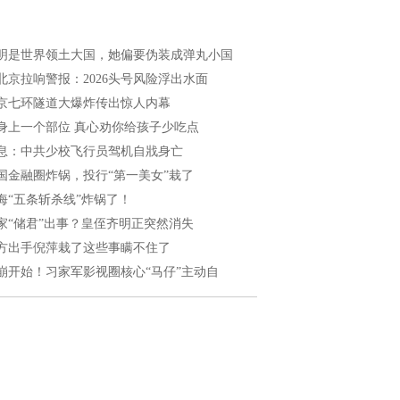
明是世界领土大国，她偏要伪装成弹丸小国
北京拉响警报：2026头号风险浮出水面
京七环隧道大爆炸传出惊人内幕
身上一个部位 真心劝你给孩子少吃点
息：中共少校飞行员驾机自戕身亡
国金融圈炸锅，投行“第一美女”栽了
海“五条斩杀线”炸锅了！
家“储君”出事？皇侄齐明正突然消失
方出手倪萍栽了这些事瞒不住了
崩开始！习家军影视圈核心“马仔”主动自