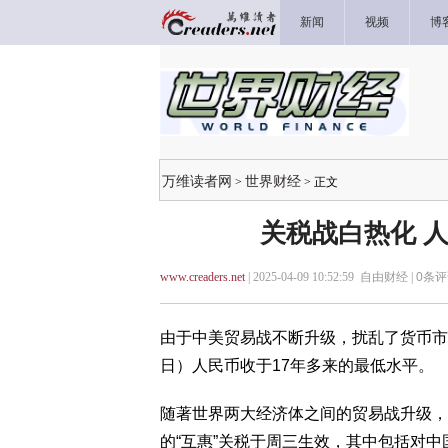
新闻
视频
博
万维读者网
世界财经
>
> 正文
关税战白热化 
www.creaders.net
| 2025-04-09 10:52:59 自由财经 |
0
条评
由于中美贸易战不断升级，扰乱了货币市
日）人民币收于17年多来的最低水平。
随著世界两大经济体之间的贸易战升级，
的“互惠”关税于周三生效，其中包括对中