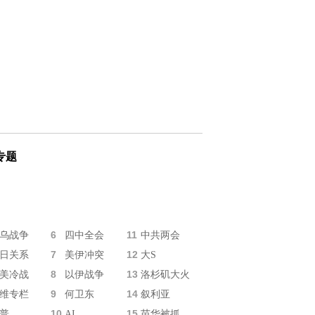
专题
6
11
乌战争
四中全会
中共两会
7
12
日关系
美伊冲突
大S
8
13
美冷战
以伊战争
洛杉矶大火
9
14
维专栏
何卫东
叙利亚
10
15
普
AI
苗华被抓