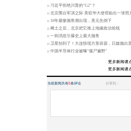
习近平拒绝川普的“G2”？
北京围台军演之际 美驻华大使馆贴出一张照
10年最惨抛售潮出现，美元先倒下
稀土之后，北京把它推上地缘政治前线
一则消息引爆史上最大抛售
卫星拍到了！大连惊现方形容器，日媒抛出
中国半导体行业被曝“僵尸遍野”
当前新闻共有
0
条评论
分享到：