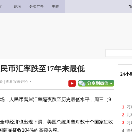
客
论坛
分类广告
购物
简
人民币汇率跌至17年来最低
24
论 |
查看/发表评论
场，人民币离岸汇率隔夜跌至历史最低水平，周三（9
1
习
2
北
全球经济也出现下滑。美国总统川普对数十个国家征收
3
习
国商品征收104%的高额关税。
4
跨