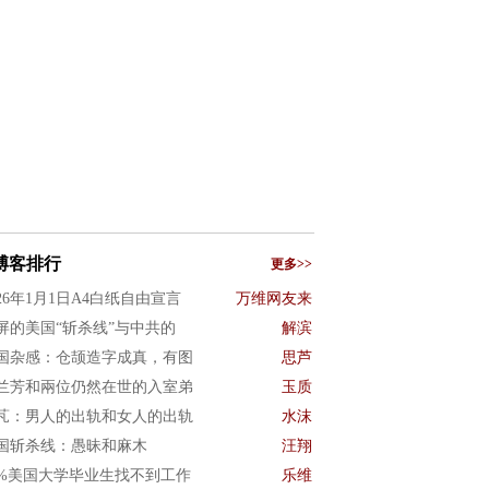
博客排行
更多>>
026年1月1日A4白纸自由宣言
万维网友来
屏的美国“斩杀线”与中共的
解滨
国杂感：仓颉造字成真，有图
思芦
兰芳和兩位仍然在世的入室弟
玉质
芃：男人的出轨和女人的出轨
水沫
国斩杀线：愚昧和麻木
汪翔
0%美国大学毕业生找不到工作
乐维