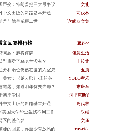
国巨变：特朗普把三大最争议
文礼
外中文出版的新路基本开通，
高伐林
朗普与德皇威廉二世
谢盛友文集
博文回复排行榜
更多>>
湾问题：麻将停牌
随意生活
普到底卖了乌克兰没有？
山蛟龙
兰芳和兩位仍然在世的入室弟
玉质
一美女：《越人歌》-宋祖英
YOLO宥乐
这道题，知道明年你要去哪？
末班车
于离岸爱国
阿里克斯Y
外中文出版的新路基本开通，
高伐林
0%美国大学毕业生找不到工作
乐维
湾区的整合梦
文庙
菓趣的回复，你至少有放风的
renweida