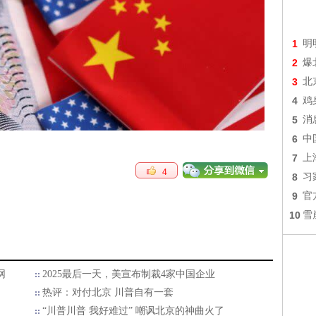
1
明
2
爆
3
北
4
鸡
5
消
6
中
7
上
4
8
习
9
官
10
雪
网
2025最后一天，美宣布制裁4家中国企业
热评：对付北京 川普自有一套
“川普川普 我好难过” 嘲讽北京的神曲火了