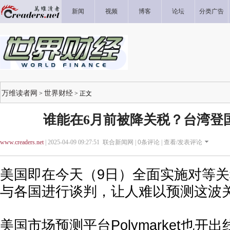
新闻
视频
博客
论坛
分类广告
万维读者网
世界财经
>
> 正文
谁能在6月前被降关税？台湾登
www.creaders.net
| 2025-04-09 09:27:51 联合新闻网 |
0
条评论 |
查看/发表评论
美国即在今天（9日）全面实施对等
与各国进行谈判，让人难以预测这波
美国市场预测平台Polymarket也开