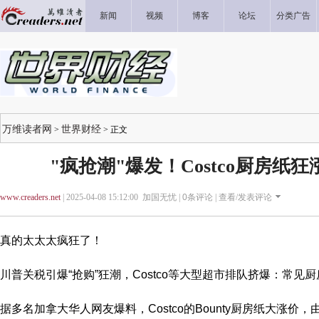
新闻
视频
博客
论坛
分类广告
万维读者网
世界财经
>
> 正文
"疯抢潮"爆发！Costco厨房纸
www.creaders.net
| 2025-04-08 15:12:00 加国无忧 |
0
条评论 |
查看/发表评论
真的太太太疯狂了！
川普关税引爆“抢购”狂潮，Costco等大型超市排队挤爆：常见
据多名加拿大华人网友爆料，Costco的Bounty厨房纸大涨价，由