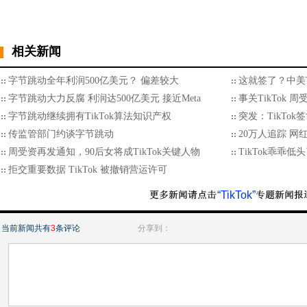
相关新闻
字节跳动全年利润500亿美元？ 偏差较大
这就签了？中美T
字节跳动大力反腐 利润达500亿美元 接近Meta
事关TikTok 
字节跳动继续拥有TikTok算法知识产权
突发：TikTok
传监管部门约谈字节跳动
20万人追踪 网
周受资再发通知，90后女将成TikTok关键人物
TikTok乖乖低
拒交重要数据 TikTok 被撤销营运许可
“TikTok”
当前新闻共有
3
条评论
分享到：