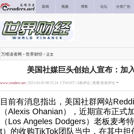
新闻
视频
博客
论坛
分类广告
万维读者网
世界财经
>
> 正文
美国社媒巨头创始人宣布：加入收
www.creaders.net
| 2025-03-05 08:55:24 CTWANT |
3
条评论 |
查看/发表评论
目前有消息指出，美国社群网站Redd
（Alexis Ohanian），近期宣布
（Los Angeles Dodgers）老板麦考特
t）的收购TikTok团队当中，在其中