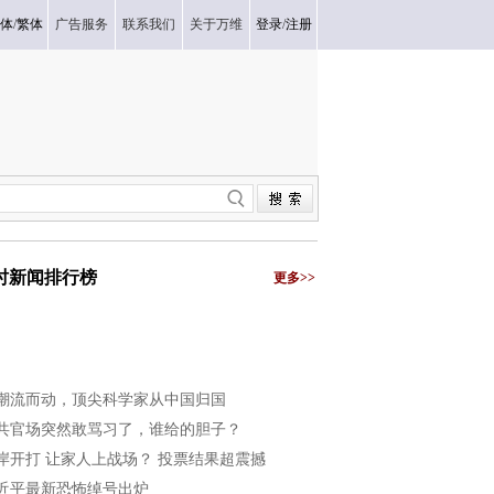
体
/
繁体
广告服务
联系我们
关于万维
登录
/
注册
小时新闻排行榜
更多>>
潮流而动，顶尖科学家从中国归国
共官场突然敢骂习了，谁给的胆子？
岸开打 让家人上战场？ 投票结果超震撼
近平最新恐怖绰号出炉