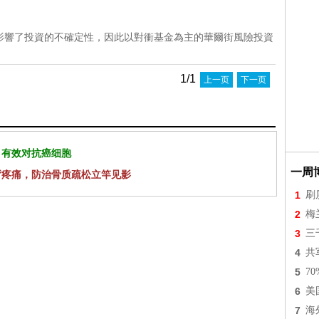
影響了投資的不確定性，因此以對衝基金為主的華爾街風險投資
1/1
上一页
下一页
 有效对抗癌细胞
一周
背疼痛，防治骨质疏松立竿见影
1
刷
2
梅
3
三
4
共
5
7
6
美
7
海