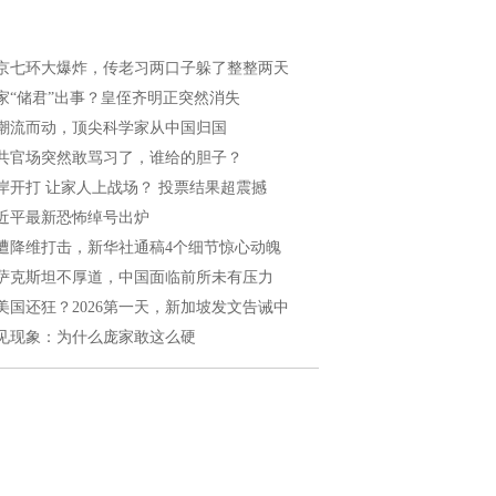
京七环大爆炸，传老习两口子躲了整整两天
家“储君”出事？皇侄齐明正突然消失
潮流而动，顶尖科学家从中国归国
共官场突然敢骂习了，谁给的胆子？
岸开打 让家人上战场？ 投票结果超震撼
近平最新恐怖绰号出炉
遭降维打击，新华社通稿4个细节惊心动魄
萨克斯坦不厚道，中国面临前所未有压力
美国还狂？2026第一天，新加坡发文告诫中
见现象：为什么庞家敢这么硬