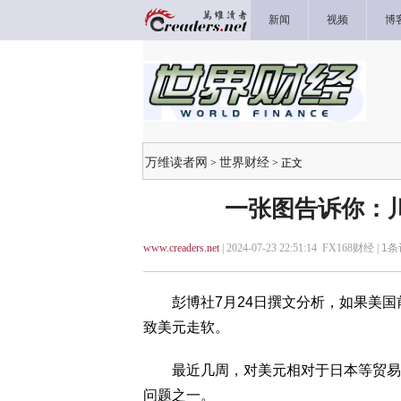
新闻
视频
博
万维读者网
世界财经
>
> 正文
一张图告诉你：
www.creaders.net
| 2024-07-23 22:51:14 FX168财经 |
1
条
彭博社7月24日撰文分析，如果美国前总统川
致美元走软。
最近几周，对美元相对于日本等贸易伙
问题之一。