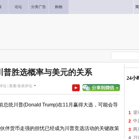
客
论坛
分类广告
购物
简
川普胜选概率与美元的关系
24
评论 |
查看/发表评论
普(Donald Trump)在11月赢得大选，可能会导
1
逆
2
中
伴货币走强的担忧已经成为川普竞选活动的关键政策
3
两
4
习