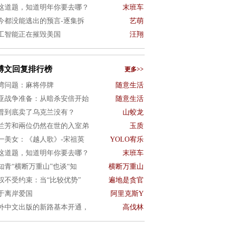
这道题，知道明年你要去哪？
末班车
今都没能逃出的预言-逐集拆
艺萌
工智能正在摧毁美国
汪翔
博文回复排行榜
更多>>
湾问题：麻将停牌
随意生活
亚战争准备：从暗杀安倍开始
随意生活
普到底卖了乌克兰没有？
山蛟龙
兰芳和兩位仍然在世的入室弟
玉质
一美女：《越人歌》-宋祖英
YOLO宥乐
这道题，知道明年你要去哪？
末班车
知青“横断万重山”也谈“知
横断万重山
权不受约束：当“比较优势”
遍地是贪官
于离岸爱国
阿里克斯Y
外中文出版的新路基本开通，
高伐林