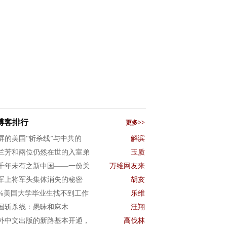
博客排行
更多>>
屏的美国“斩杀线”与中共的
解滨
兰芳和兩位仍然在世的入室弟
玉质
千年未有之新中国——一份关
万维网友来
军上将军头集体消失的秘密
胡亥
0%美国大学毕业生找不到工作
乐维
国斩杀线：愚昧和麻木
汪翔
外中文出版的新路基本开通，
高伐林