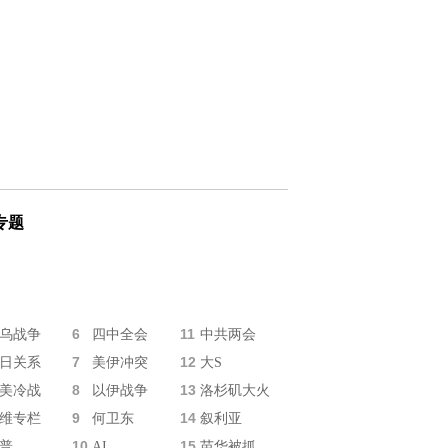
专题
6
11
乌战争
四中全会
中共两会
7
12
日关系
美伊冲突
大S
8
13
美冷战
以伊战争
洛杉矶大火
9
14
维专栏
何卫东
叙利亚
10
15
普
AI
苗华被抓