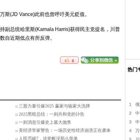
JD Vance)此前也曾呼吁美元贬值。
哈里斯(Kamala Harris)获得民主党提名，川普
数自近期低点有所反弹。
8
热门
1
俄
三股力量引爆2025 赢家与输家大洗牌
2
中
2025黑暗总结：一则共和党的讣告
3
中
一则消息引爆史上最大抛售
美经济学家警告：一场历史性经济崩溃正在袭来
4
万
人民币破7，这笔帐没那么简单
5
川