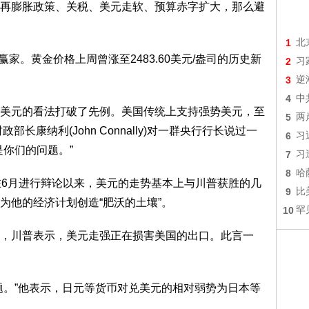
再膨胀政策、关税、美元走软、预算赤字扩大，那么避
1
北
家。黄金价格上周曾涨至2483.60美元/盎司的历史新
2
习
3
逆
4
中
元的看法打破了先例。美国传统上支持强势美元，至
5
两
长康纳利(John Connally)对一群央行行长说过一
6
习
你们的问题。”
7
习
8
哈
川普在6月进行辩论以来，美元的走势基本上与川普获胜的几
9
比
为他的经济计划创造“肥沃的土壤”。
10
罕
川普表示，美元走强正在损害美国的出口。此言一
。”他表示，日元等货币对兑美元的相对弱势为日本等