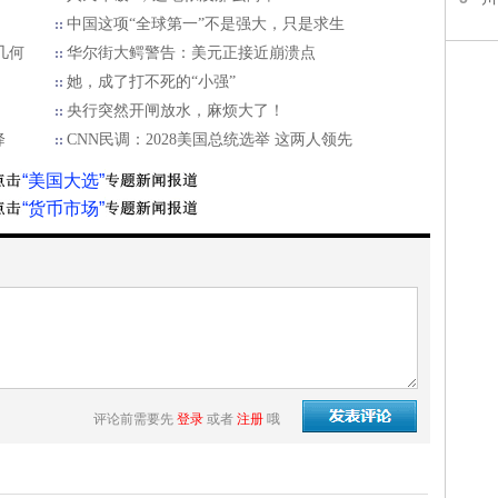
中国这项“全球第一”不是强大，只是求生
几何
华尔街大鳄警告：美元正接近崩溃点
她，成了打不死的“小强”
央行突然开闸放水，麻烦大了！
降
CNN民调：2028美国总统选举 这两人领先
“美国大选”
“货币市场”
评论前需要先
登录
或者
注册
哦