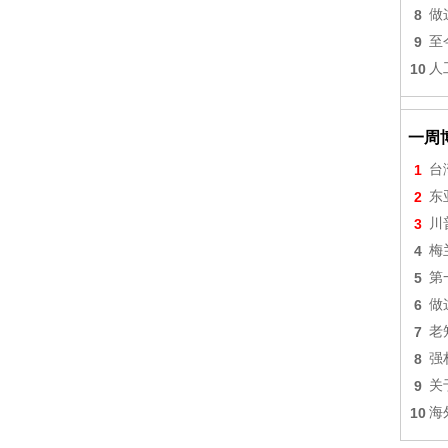
8
做
9
至
10
人
一周
1
台
2
东
3
川
4
梅
5
第
6
做
7
老
8
强
9
关
10
海