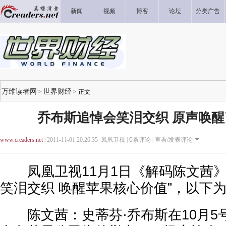
新闻
视频
博客
论坛
分类广告
万维读者网
世界财经
>
> 正文
乔布斯追悼会笑泪交织 原声唤
www.creaders.net
| 2011-11-01 20:26:35 凤凰卫视 |
0
条评论 |
查看/发表评论
凤凰卫视11月1日《解码陈文茜》
笑泪交织 唤醒苹果核心价值”，以下
陈文茜：史蒂芬·乔布斯在10月5