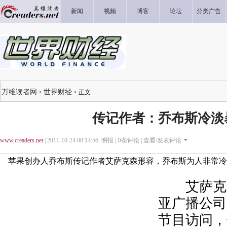
新闻
视频
博客
论坛
分类广告
万维读者网
世界财经
>
> 正文
传记作者：乔布斯冷淡
www.creaders.net
| 2011-10-24 00:14:56 明报 |
0
条评论 |
查看/发表评论
苹果创办人乔布斯传记作者艾萨克森形容，乔布斯为人非常冷
艾萨克森
亚广播公司(
节目访问，