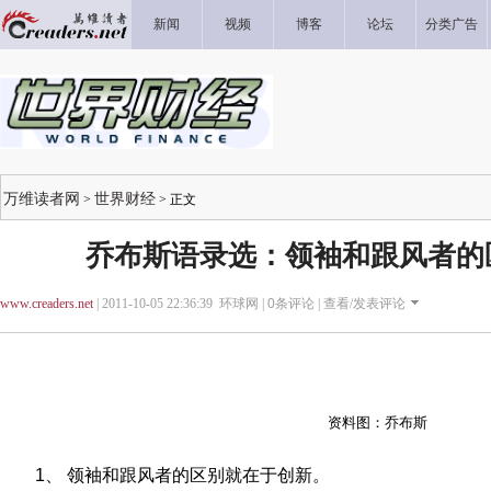
新闻
视频
博客
论坛
分类广告
万维读者网
世界财经
>
> 正文
乔布斯语录选：领袖和跟风者的
www.creaders.net
| 2011-10-05 22:36:39 环球网 |
0
条评论 |
查看/发表评论
资料图：乔布斯
1、 领袖和跟风者的区别就在于创新。